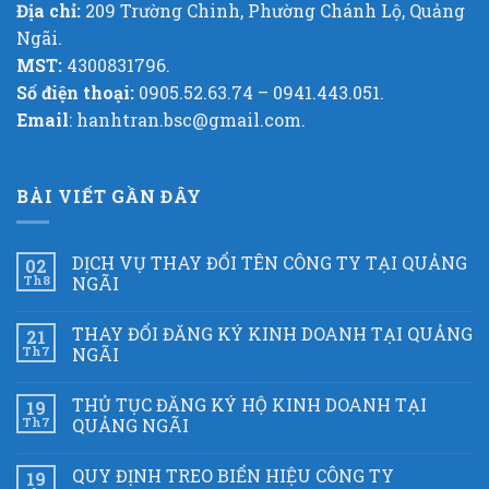
Địa chỉ:
209 Trường Chinh, Phường Chánh Lộ, Quảng
Ngãi.
MST:
4300831796.
Số điện thoại:
0905.52.63.74 – 0941.443.051.
Email
: hanhtran.bsc@gmail.com.
BÀI VIẾT GẦN ĐÂY
DỊCH VỤ THAY ĐỔI TÊN CÔNG TY TẠI QUẢNG
02
Th8
NGÃI
THAY ĐỔI ĐĂNG KÝ KINH DOANH TẠI QUẢNG
21
Th7
NGÃI
THỦ TỤC ĐĂNG KÝ HỘ KINH DOANH TẠI
19
Th7
QUẢNG NGÃI
QUY ĐỊNH TREO BIỂN HIỆU CÔNG TY
19