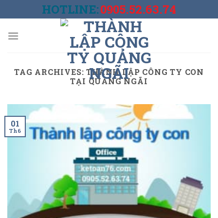
Skip
HOTLINE:
0905.52.63.74
to
content
TAG ARCHIVES:
THÀNH LẬP CÔNG TY CON
TẠI QUẢNG NGÃI
01
Th6