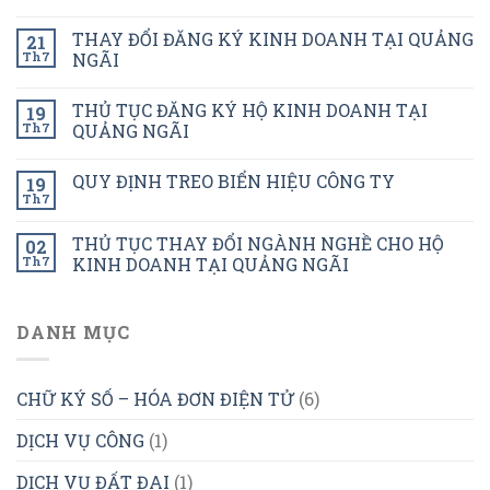
THAY ĐỔI ĐĂNG KÝ KINH DOANH TẠI QUẢNG
21
Th7
NGÃI
THỦ TỤC ĐĂNG KÝ HỘ KINH DOANH TẠI
19
Th7
QUẢNG NGÃI
QUY ĐỊNH TREO BIỂN HIỆU CÔNG TY
19
Th7
THỦ TỤC THAY ĐỔI NGÀNH NGHỀ CHO HỘ
02
Th7
KINH DOANH TẠI QUẢNG NGÃI
DANH MỤC
CHỮ KÝ SỐ – HÓA ĐƠN ĐIỆN TỬ
(6)
DỊCH VỤ CÔNG
(1)
DỊCH VỤ ĐẤT ĐAI
(1)