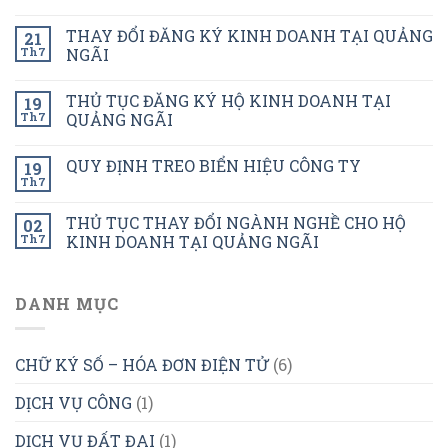
THAY ĐỔI ĐĂNG KÝ KINH DOANH TẠI QUẢNG
21
Th7
NGÃI
THỦ TỤC ĐĂNG KÝ HỘ KINH DOANH TẠI
19
Th7
QUẢNG NGÃI
QUY ĐỊNH TREO BIỂN HIỆU CÔNG TY
19
Th7
THỦ TỤC THAY ĐỔI NGÀNH NGHỀ CHO HỘ
02
Th7
KINH DOANH TẠI QUẢNG NGÃI
DANH MỤC
CHỮ KÝ SỐ – HÓA ĐƠN ĐIỆN TỬ
(6)
DỊCH VỤ CÔNG
(1)
DỊCH VỤ ĐẤT ĐAI
(1)