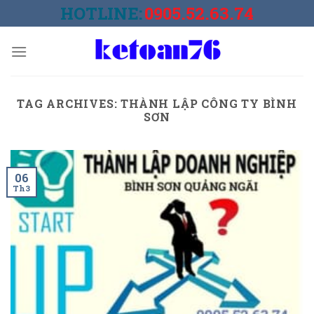
Skip
HOTLINE:
0905.52.63.74
to
content
TAG ARCHIVES:
THÀNH LẬP CÔNG TY BÌNH
SƠN
06
Th3