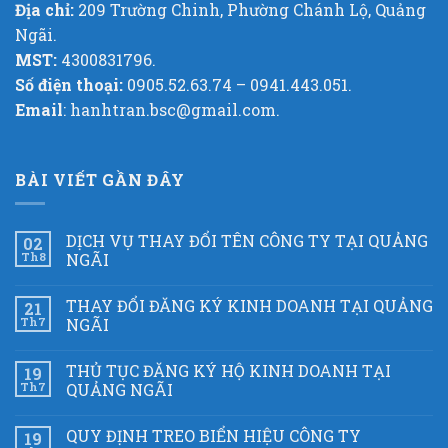
Địa chỉ:
209 Trường Chinh, Phường Chánh Lộ, Quảng
Ngãi.
MST:
4300831796.
Số điện thoại:
0905.52.63.74 – 0941.443.051.
Email
: hanhtran.bsc@gmail.com.
BÀI VIẾT GẦN ĐÂY
DỊCH VỤ THAY ĐỔI TÊN CÔNG TY TẠI QUẢNG
02
Th8
NGÃI
THAY ĐỔI ĐĂNG KÝ KINH DOANH TẠI QUẢNG
21
Th7
NGÃI
THỦ TỤC ĐĂNG KÝ HỘ KINH DOANH TẠI
19
Th7
QUẢNG NGÃI
QUY ĐỊNH TREO BIỂN HIỆU CÔNG TY
19