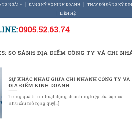
ẢNG NGÃI
ĐĂNG KÝ HỘ KINH DOANH
THAY ĐỔI ĐĂNG KÝ K
LIÊN HỆ
INE:
0905.52.63.74
ES:
SO SÁNH ĐỊA ĐIỂM CÔNG TY VÀ CHI N
SỰ KHÁC NHAU GIỮA CHI NHÁNH CÔNG TY VÀ
ĐỊA ĐIỂM KINH DOANH
Trong quá trình hoạt động, doanh nghiệp của bạn có
nhu cầu mở rộng quy[...]