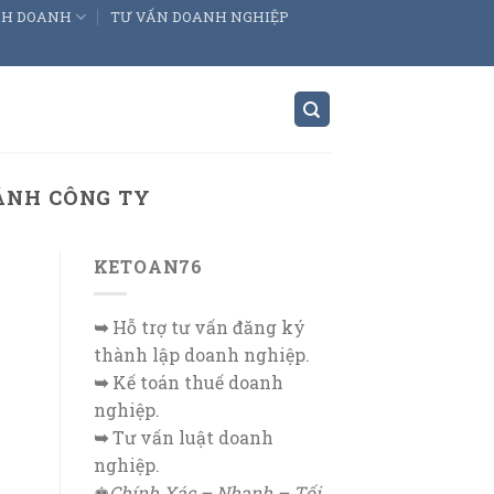
INH DOANH
TƯ VẤN DOANH NGHIỆP
HÁNH CÔNG TY
KETOAN76
➥
Hỗ trợ tư vấn đăng ký
thành lập doanh nghiệp.
➥
Kế toán thuế doanh
nghiệp.
➥
Tư vấn luật doanh
nghiệp.
♚
Chính Xác – Nhanh – Tối