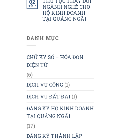
THỦ TỤC THAY ĐỔI
02
Th7
NGÀNH NGHỀ CHO
HỘ KINH DOANH
TẠI QUẢNG NGÃI
DANH MỤC
CHỮ KÝ SỐ – HÓA ĐƠN
ĐIỆN TỬ
(6)
DỊCH VỤ CÔNG
(1)
DỊCH VỤ ĐẤT ĐAI
(1)
ĐĂNG KÝ HỘ KINH DOANH
TẠI QUẢNG NGÃI
(17)
ĐĂNG KÝ THÀNH LẬP