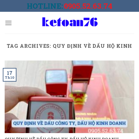
Skip
HOTLINE:
0905.52.63.74
to
content
TAG ARCHIVES:
QUY ĐỊNH VỀ DẤU HỘ KINH
17
Th10
QUY ĐỊNH VỀ DẤU CÔNG TY, DẤU HỘ KINH DOANH