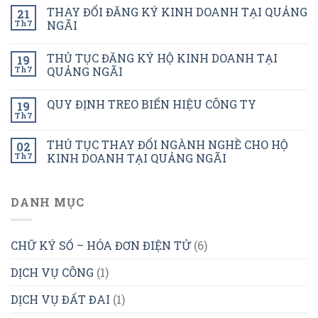
THAY ĐỔI ĐĂNG KÝ KINH DOANH TẠI QUẢNG
21
Th7
NGÃI
THỦ TỤC ĐĂNG KÝ HỘ KINH DOANH TẠI
19
Th7
QUẢNG NGÃI
QUY ĐỊNH TREO BIỂN HIỆU CÔNG TY
19
Th7
THỦ TỤC THAY ĐỔI NGÀNH NGHỀ CHO HỘ
02
Th7
KINH DOANH TẠI QUẢNG NGÃI
DANH MỤC
CHỮ KÝ SỐ – HÓA ĐƠN ĐIỆN TỬ
(6)
DỊCH VỤ CÔNG
(1)
DỊCH VỤ ĐẤT ĐAI
(1)