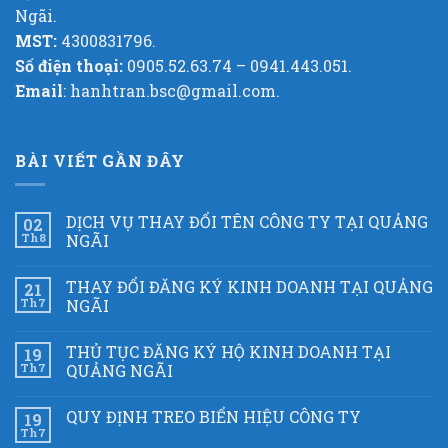
Ngãi.
MST:
4300831796.
Số điện thoại:
0905.52.63.74 – 0941.443.051.
Email
: hanhtran.bsc@gmail.com.
BÀI VIẾT GẦN ĐÂY
DỊCH VỤ THAY ĐỔI TÊN CÔNG TY TẠI QUẢNG
02
Th8
NGÃI
THAY ĐỔI ĐĂNG KÝ KINH DOANH TẠI QUẢNG
21
Th7
NGÃI
THỦ TỤC ĐĂNG KÝ HỘ KINH DOANH TẠI
19
Th7
QUẢNG NGÃI
QUY ĐỊNH TREO BIỂN HIỆU CÔNG TY
19
Th7