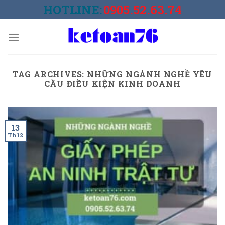
Skip
HOTLINE:
0905.52.63.74
to
content
TAG ARCHIVES:
NHỮNG NGÀNH NGHỀ YÊU
CẦU ĐIỀU KIỆN KINH DOANH
13
Th12