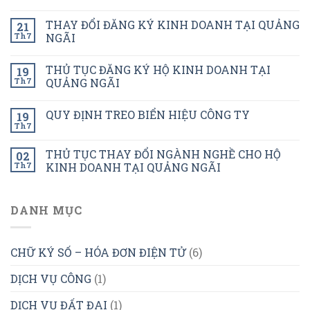
THAY ĐỔI ĐĂNG KÝ KINH DOANH TẠI QUẢNG
21
Th7
NGÃI
THỦ TỤC ĐĂNG KÝ HỘ KINH DOANH TẠI
19
Th7
QUẢNG NGÃI
QUY ĐỊNH TREO BIỂN HIỆU CÔNG TY
19
Th7
THỦ TỤC THAY ĐỔI NGÀNH NGHỀ CHO HỘ
02
Th7
KINH DOANH TẠI QUẢNG NGÃI
DANH MỤC
CHỮ KÝ SỐ – HÓA ĐƠN ĐIỆN TỬ
(6)
DỊCH VỤ CÔNG
(1)
DỊCH VỤ ĐẤT ĐAI
(1)