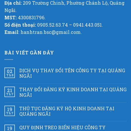
Địa chỉ:
209 Trường Chinh, Phường Chánh Lộ, Quảng
Ngãi.
MST:
4300831796.
Số điện thoại:
0905.52.63.74 – 0941.443.051.
Email
: hanhtran.bsc@gmail.com.
BÀI VIẾT GẦN ĐÂY
DỊCH VỤ THAY ĐỔI TÊN CÔNG TY TẠI QUẢNG
02
Th8
NGÃI
THAY ĐỔI ĐĂNG KÝ KINH DOANH TẠI QUẢNG
21
Th7
NGÃI
THỦ TỤC ĐĂNG KÝ HỘ KINH DOANH TẠI
19
Th7
QUẢNG NGÃI
QUY ĐỊNH TREO BIỂN HIỆU CÔNG TY
19