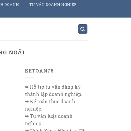
INH DOANH
TƯ VẤN DOANH NGHIỆP
NG NGÃI
KETOAN76
➥
Hỗ trợ tư vấn đăng ký
thành lập doanh nghiệp.
➥
Kế toán thuế doanh
nghiệp.
➥
Tư vấn luật doanh
nghiệp.
♚
Chính Xác – Nhanh – Tối