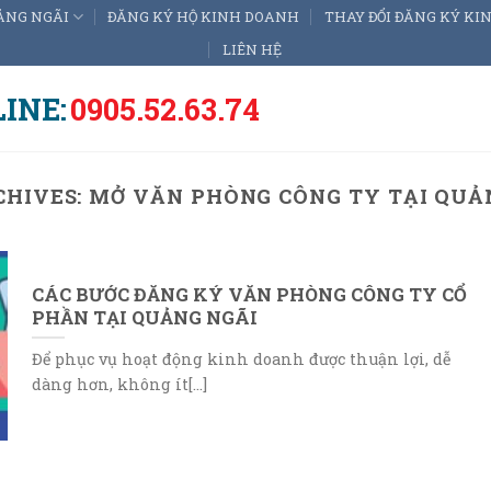
ẢNG NGÃI
ĐĂNG KÝ HỘ KINH DOANH
THAY ĐỔI ĐĂNG KÝ K
LIÊN HỆ
INE:
0905.52.63.74
CHIVES:
MỞ VĂN PHÒNG CÔNG TY TẠI QUẢ
CÁC BƯỚC ĐĂNG KÝ VĂN PHÒNG CÔNG TY CỔ
PHẦN TẠI QUẢNG NGÃI
Để phục vụ hoạt động kinh doanh được thuận lợi, dễ
dàng hơn, không ít[...]