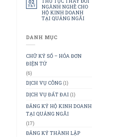
THỦ TỤC THAY ĐỔI
02
Th7
NGÀNH NGHỀ CHO
HỘ KINH DOANH
TẠI QUẢNG NGÃI
DANH MỤC
CHỮ KÝ SỐ – HÓA ĐƠN
ĐIỆN TỬ
(6)
DỊCH VỤ CÔNG
(1)
DỊCH VỤ ĐẤT ĐAI
(1)
ĐĂNG KÝ HỘ KINH DOANH
TẠI QUẢNG NGÃI
(17)
ĐĂNG KÝ THÀNH LẬP