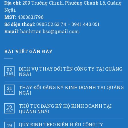
Địa chỉ:
209 Trường Chinh, Phường Chánh Lộ, Quảng
Ngãi.
MST:
4300831796.
Số điện thoại:
0905.52.63.74 – 0941.443.051.
Email
: hanhtran.bsc@gmail.com.
BÀI VIẾT GẦN ĐÂY
DỊCH VỤ THAY ĐỔI TÊN CÔNG TY TẠI QUẢNG
02
Th8
NGÃI
THAY ĐỔI ĐĂNG KÝ KINH DOANH TẠI QUẢNG
21
Th7
NGÃI
THỦ TỤC ĐĂNG KÝ HỘ KINH DOANH TẠI
19
Th7
QUẢNG NGÃI
QUY ĐỊNH TREO BIỂN HIỆU CÔNG TY
19