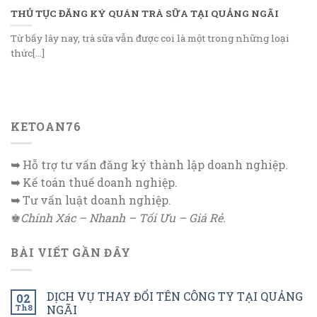
THỦ TỤC ĐĂNG KÝ QUÁN TRÀ SỮA TẠI QUẢNG NGÃI
Từ bấy lây nay, trà sữa vẫn được coi là một trong những loại
thức[...]
KETOAN76
➥
Hỗ trợ tư vấn đăng ký thành lập doanh nghiệp.
➥
Kế toán thuế doanh nghiệp.
➥
Tư vấn luật doanh nghiệp.
♚
Chính Xác – Nhanh – Tối Ưu – Giá Rẻ.
BÀI VIẾT GẦN ĐÂY
DỊCH VỤ THAY ĐỔI TÊN CÔNG TY TẠI QUẢNG
02
Th8
NGÃI