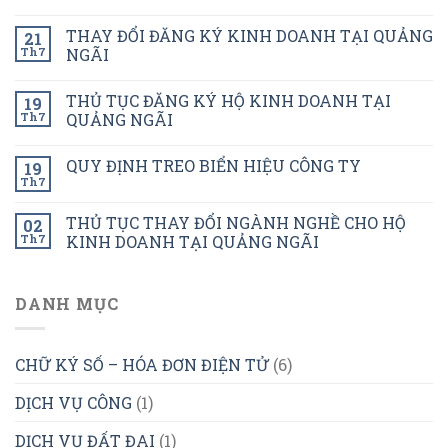
THAY ĐỔI ĐĂNG KÝ KINH DOANH TẠI QUẢNG
21
Th7
NGÃI
THỦ TỤC ĐĂNG KÝ HỘ KINH DOANH TẠI
19
Th7
QUẢNG NGÃI
QUY ĐỊNH TREO BIỂN HIỆU CÔNG TY
19
Th7
THỦ TỤC THAY ĐỔI NGÀNH NGHỀ CHO HỘ
02
Th7
KINH DOANH TẠI QUẢNG NGÃI
DANH MỤC
CHỮ KÝ SỐ – HÓA ĐƠN ĐIỆN TỬ
(6)
DỊCH VỤ CÔNG
(1)
DỊCH VỤ ĐẤT ĐAI
(1)