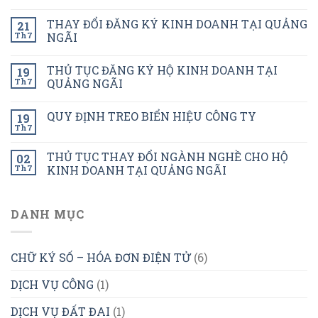
THAY ĐỔI ĐĂNG KÝ KINH DOANH TẠI QUẢNG
21
Th7
NGÃI
THỦ TỤC ĐĂNG KÝ HỘ KINH DOANH TẠI
19
Th7
QUẢNG NGÃI
QUY ĐỊNH TREO BIỂN HIỆU CÔNG TY
19
Th7
THỦ TỤC THAY ĐỔI NGÀNH NGHỀ CHO HỘ
02
Th7
KINH DOANH TẠI QUẢNG NGÃI
DANH MỤC
CHỮ KÝ SỐ – HÓA ĐƠN ĐIỆN TỬ
(6)
DỊCH VỤ CÔNG
(1)
DỊCH VỤ ĐẤT ĐAI
(1)