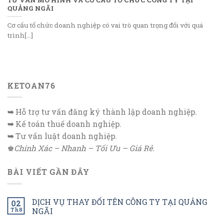
QUẢNG NGÃI
Cơ cấu tổ chức doanh nghiệp có vai trò quan trọng đối với quá
trình[...]
KETOAN76
➥
Hỗ trợ tư vấn đăng ký thành lập doanh nghiệp.
➥
Kế toán thuế doanh nghiệp.
➥
Tư vấn luật doanh nghiệp.
♚
Chính Xác – Nhanh – Tối Ưu – Giá Rẻ.
BÀI VIẾT GẦN ĐÂY
DỊCH VỤ THAY ĐỔI TÊN CÔNG TY TẠI QUẢNG
02
Th8
NGÃI