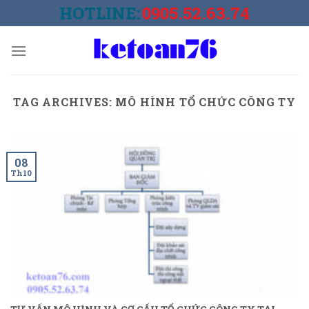
Skip
HOTLINE:
0905.52.63.74
to
content
TAG ARCHIVES:
MÔ HÌNH TỔ CHỨC CÔNG TY
08
Th10
TƯ VẤN MÔ HÌNH VÀ CƠ CẤU TỔ CHỨC CÔNG TY TẠI