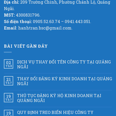
Địa chỉ:
209 Trường Chinh, Phường Chánh Lộ, Quảng
Ngãi.
MST:
4300831796.
Số điện thoại:
0905.52.63.74 – 0941.443.051.
Email
: hanhtran.bsc@gmail.com.
BÀI VIẾT GẦN ĐÂY
DỊCH VỤ THAY ĐỔI TÊN CÔNG TY TẠI QUẢNG
02
Th8
NGÃI
THAY ĐỔI ĐĂNG KÝ KINH DOANH TẠI QUẢNG
21
Th7
NGÃI
THỦ TỤC ĐĂNG KÝ HỘ KINH DOANH TẠI
19
Th7
QUẢNG NGÃI
QUY ĐỊNH TREO BIỂN HIỆU CÔNG TY
19