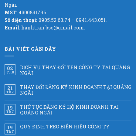
Ngãi.
MST:
4300831796.
Số điện thoại:
0905.52.63.74 – 0941.443.051.
Email
: hanhtran.bsc@gmail.com.
BÀI VIẾT GẦN ĐÂY
DỊCH VỤ THAY ĐỔI TÊN CÔNG TY TẠI QUẢNG
02
Th8
NGÃI
THAY ĐỔI ĐĂNG KÝ KINH DOANH TẠI QUẢNG
21
Th7
NGÃI
THỦ TỤC ĐĂNG KÝ HỘ KINH DOANH TẠI
19
Th7
QUẢNG NGÃI
QUY ĐỊNH TREO BIỂN HIỆU CÔNG TY
19
Th7