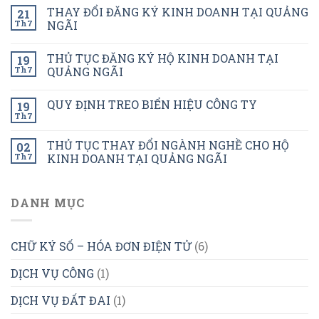
THAY ĐỔI ĐĂNG KÝ KINH DOANH TẠI QUẢNG
21
Th7
NGÃI
THỦ TỤC ĐĂNG KÝ HỘ KINH DOANH TẠI
19
Th7
QUẢNG NGÃI
QUY ĐỊNH TREO BIỂN HIỆU CÔNG TY
19
Th7
THỦ TỤC THAY ĐỔI NGÀNH NGHỀ CHO HỘ
02
Th7
KINH DOANH TẠI QUẢNG NGÃI
DANH MỤC
CHỮ KÝ SỐ – HÓA ĐƠN ĐIỆN TỬ
(6)
DỊCH VỤ CÔNG
(1)
DỊCH VỤ ĐẤT ĐAI
(1)