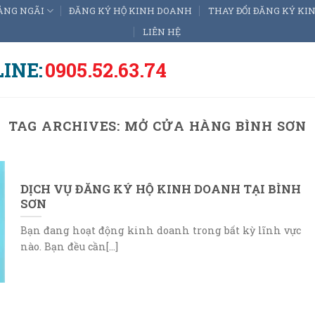
ẢNG NGÃI
ĐĂNG KÝ HỘ KINH DOANH
THAY ĐỔI ĐĂNG KÝ K
LIÊN HỆ
INE:
0905.52.63.74
TAG ARCHIVES:
MỞ CỬA HÀNG BÌNH SƠN
DỊCH VỤ ĐĂNG KÝ HỘ KINH DOANH TẠI BÌNH
SƠN
Bạn đang hoạt động kinh doanh trong bất kỳ lĩnh vực
nào. Bạn đều cần[...]