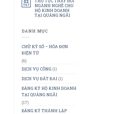
THỦ TỤC THAY ĐỔI
02
Th7
NGÀNH NGHỀ CHO
HỘ KINH DOANH
TẠI QUẢNG NGÃI
DANH MỤC
CHỮ KÝ SỐ – HÓA ĐƠN
ĐIỆN TỬ
(6)
DỊCH VỤ CÔNG
(1)
DỊCH VỤ ĐẤT ĐAI
(1)
ĐĂNG KÝ HỘ KINH DOANH
TẠI QUẢNG NGÃI
(17)
ĐĂNG KÝ THÀNH LẬP