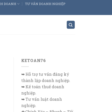
INH DOANH
TƯ VẤN DOANH NGHIỆP
KETOAN76
➥
Hỗ trợ tư vấn đăng ký
thành lập doanh nghiệp.
➥
Kế toán thuế doanh
nghiệp.
➥
Tư vấn luật doanh
nghiệp.
♚
Chính Xác – Nhanh – Tối