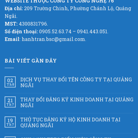
WEBSITE THUỘC CÔNG TY CÔNG NGHỆ 76
Địa chỉ:
209 Trường Chinh, Phường Chánh Lộ, Quảng
Ngãi.
MST:
4300831796.
Số điện thoại:
0905.52.63.74 – 0941.443.051.
Email
: hanhtran.bsc@gmail.com.
BÀI VIẾT GẦN ĐÂY
DỊCH VỤ THAY ĐỔI TÊN CÔNG TY TẠI QUẢNG
02
Th8
NGÃI
THAY ĐỔI ĐĂNG KÝ KINH DOANH TẠI QUẢNG
21
Th7
NGÃI
THỦ TỤC ĐĂNG KÝ HỘ KINH DOANH TẠI
19
Th7
QUẢNG NGÃI