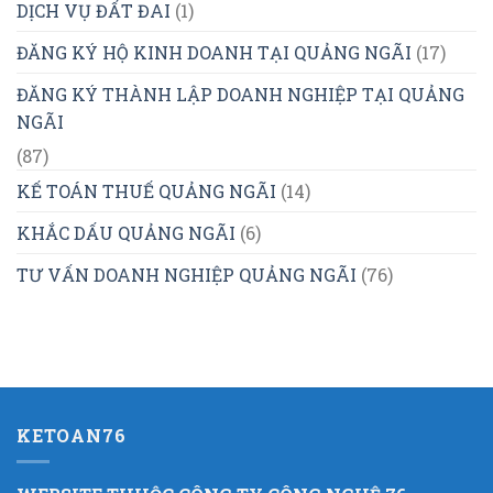
DỊCH VỤ ĐẤT ĐAI
(1)
ĐĂNG KÝ HỘ KINH DOANH TẠI QUẢNG NGÃI
(17)
ĐĂNG KÝ THÀNH LẬP DOANH NGHIỆP TẠI QUẢNG
NGÃI
(87)
KẾ TOÁN THUẾ QUẢNG NGÃI
(14)
KHẮC DẤU QUẢNG NGÃI
(6)
TƯ VẤN DOANH NGHIỆP QUẢNG NGÃI
(76)
KETOAN76