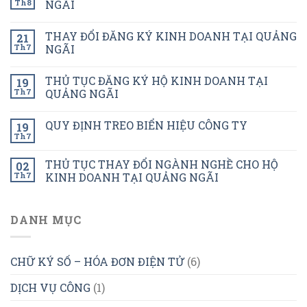
Th8
NGÃI
THAY ĐỔI ĐĂNG KÝ KINH DOANH TẠI QUẢNG
21
Th7
NGÃI
THỦ TỤC ĐĂNG KÝ HỘ KINH DOANH TẠI
19
Th7
QUẢNG NGÃI
QUY ĐỊNH TREO BIỂN HIỆU CÔNG TY
19
Th7
THỦ TỤC THAY ĐỔI NGÀNH NGHỀ CHO HỘ
02
Th7
KINH DOANH TẠI QUẢNG NGÃI
DANH MỤC
CHỮ KÝ SỐ – HÓA ĐƠN ĐIỆN TỬ
(6)
DỊCH VỤ CÔNG
(1)