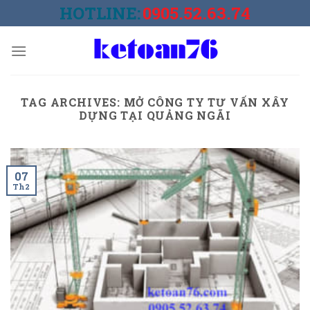
Skip
HOTLINE:
0905.52.63.74
to
content
TAG ARCHIVES:
MỞ CÔNG TY TƯ VẤN XÂY
DỰNG TẠI QUẢNG NGÃI
07
Th2