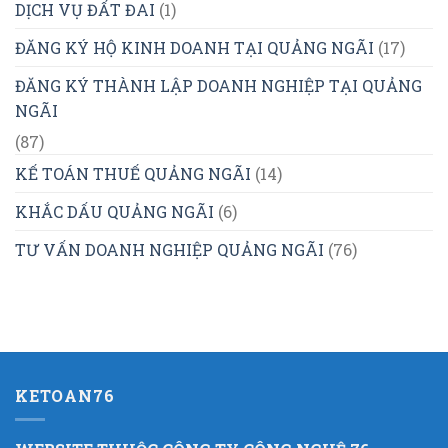
DỊCH VỤ ĐẤT ĐAI
(1)
ĐĂNG KÝ HỘ KINH DOANH TẠI QUẢNG NGÃI
(17)
ĐĂNG KÝ THÀNH LẬP DOANH NGHIỆP TẠI QUẢNG
NGÃI
(87)
KẾ TOÁN THUẾ QUẢNG NGÃI
(14)
KHẮC DẤU QUẢNG NGÃI
(6)
TƯ VẤN DOANH NGHIỆP QUẢNG NGÃI
(76)
KETOAN76