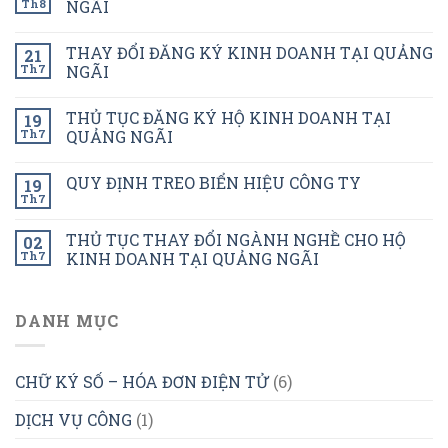
Th8
NGÃI
THAY ĐỔI ĐĂNG KÝ KINH DOANH TẠI QUẢNG
21
Th7
NGÃI
THỦ TỤC ĐĂNG KÝ HỘ KINH DOANH TẠI
19
Th7
QUẢNG NGÃI
QUY ĐỊNH TREO BIỂN HIỆU CÔNG TY
19
Th7
THỦ TỤC THAY ĐỔI NGÀNH NGHỀ CHO HỘ
02
Th7
KINH DOANH TẠI QUẢNG NGÃI
DANH MỤC
CHỮ KÝ SỐ – HÓA ĐƠN ĐIỆN TỬ
(6)
DỊCH VỤ CÔNG
(1)