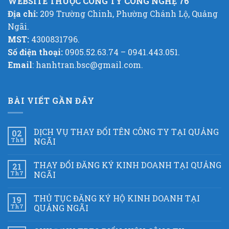
WEBSITE THUỘC CÔNG TY CÔNG NGHỆ 76
Địa chỉ:
209 Trường Chinh, Phường Chánh Lộ, Quảng
Ngãi.
MST:
4300831796.
Số điện thoại:
0905.52.63.74 – 0941.443.051.
Email
: hanhtran.bsc@gmail.com.
BÀI VIẾT GẦN ĐÂY
DỊCH VỤ THAY ĐỔI TÊN CÔNG TY TẠI QUẢNG
02
Th8
NGÃI
THAY ĐỔI ĐĂNG KÝ KINH DOANH TẠI QUẢNG
21
Th7
NGÃI
THỦ TỤC ĐĂNG KÝ HỘ KINH DOANH TẠI
19
Th7
QUẢNG NGÃI