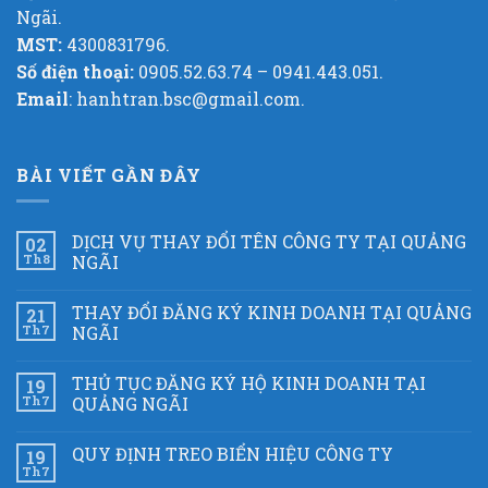
Ngãi.
MST:
4300831796.
Số điện thoại:
0905.52.63.74 – 0941.443.051.
Email
: hanhtran.bsc@gmail.com.
BÀI VIẾT GẦN ĐÂY
DỊCH VỤ THAY ĐỔI TÊN CÔNG TY TẠI QUẢNG
02
Th8
NGÃI
THAY ĐỔI ĐĂNG KÝ KINH DOANH TẠI QUẢNG
21
Th7
NGÃI
THỦ TỤC ĐĂNG KÝ HỘ KINH DOANH TẠI
19
Th7
QUẢNG NGÃI
QUY ĐỊNH TREO BIỂN HIỆU CÔNG TY
19
Th7