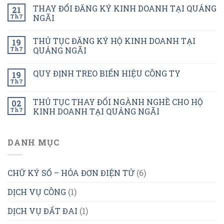
THAY ĐỔI ĐĂNG KÝ KINH DOANH TẠI QUẢNG
21
Th7
NGÃI
THỦ TỤC ĐĂNG KÝ HỘ KINH DOANH TẠI
19
Th7
QUẢNG NGÃI
QUY ĐỊNH TREO BIỂN HIỆU CÔNG TY
19
Th7
THỦ TỤC THAY ĐỔI NGÀNH NGHỀ CHO HỘ
02
Th7
KINH DOANH TẠI QUẢNG NGÃI
DANH MỤC
CHỮ KÝ SỐ – HÓA ĐƠN ĐIỆN TỬ
(6)
DỊCH VỤ CÔNG
(1)
DỊCH VỤ ĐẤT ĐAI
(1)