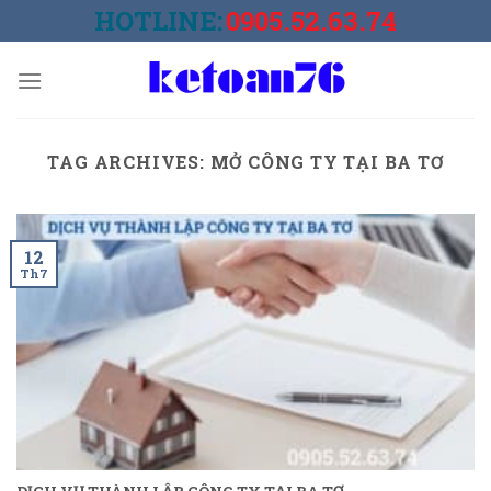
Skip
HOTLINE:
0905.52.63.74
to
content
TAG ARCHIVES:
MỞ CÔNG TY TẠI BA TƠ
12
Th7
DỊCH VỤ THÀNH LẬP CÔNG TY TẠI BA TƠ