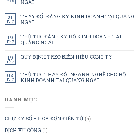
Th8
NGÃI
THAY ĐỔI ĐĂNG KÝ KINH DOANH TẠI QUẢNG
21
Th7
NGÃI
THỦ TỤC ĐĂNG KÝ HỘ KINH DOANH TẠI
19
Th7
QUẢNG NGÃI
QUY ĐỊNH TREO BIỂN HIỆU CÔNG TY
19
Th7
THỦ TỤC THAY ĐỔI NGÀNH NGHỀ CHO HỘ
02
Th7
KINH DOANH TẠI QUẢNG NGÃI
DANH MỤC
CHỮ KÝ SỐ – HÓA ĐƠN ĐIỆN TỬ
(6)
DỊCH VỤ CÔNG
(1)