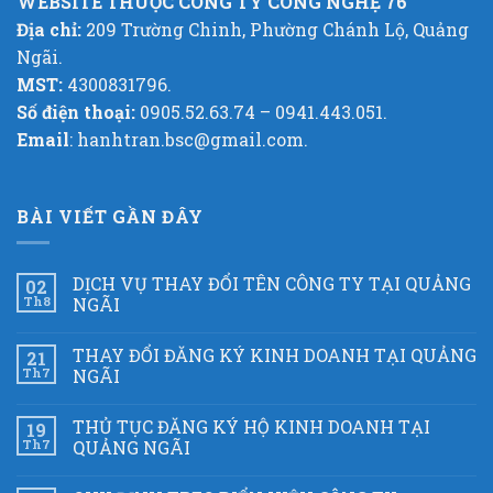
WEBSITE THUỘC CÔNG TY CÔNG NGHỆ 76
Địa chỉ:
209 Trường Chinh, Phường Chánh Lộ, Quảng
Ngãi.
MST:
4300831796.
Số điện thoại:
0905.52.63.74 – 0941.443.051.
Email
: hanhtran.bsc@gmail.com.
BÀI VIẾT GẦN ĐÂY
DỊCH VỤ THAY ĐỔI TÊN CÔNG TY TẠI QUẢNG
02
Th8
NGÃI
THAY ĐỔI ĐĂNG KÝ KINH DOANH TẠI QUẢNG
21
Th7
NGÃI
THỦ TỤC ĐĂNG KÝ HỘ KINH DOANH TẠI
19
Th7
QUẢNG NGÃI