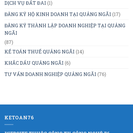
DỊCH VỤ ĐẤT ĐAI
(1)
ĐĂNG KÝ HỘ KINH DOANH TẠI QUẢNG NGÃI
(17)
ĐĂNG KÝ THÀNH LẬP DOANH NGHIỆP TẠI QUẢNG
NGÃI
(87)
KẾ TOÁN THUẾ QUẢNG NGÃI
(14)
KHẮC DẤU QUẢNG NGÃI
(6)
TƯ VẤN DOANH NGHIỆP QUẢNG NGÃI
(76)
KETOAN76