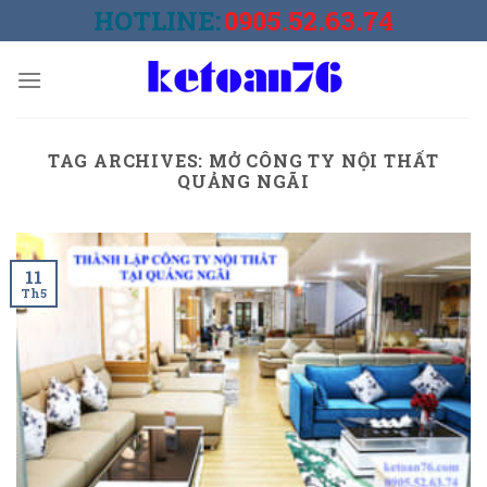
Skip
HOTLINE:
0905.52.63.74
to
content
TAG ARCHIVES:
MỞ CÔNG TY NỘI THẤT
QUẢNG NGÃI
11
Th5