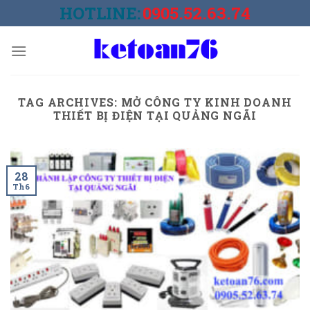
Skip
HOTLINE:
0905.52.63.74
to
content
TAG ARCHIVES:
MỞ CÔNG TY KINH DOANH
THIẾT BỊ ĐIỆN TẠI QUẢNG NGÃI
28
Th6