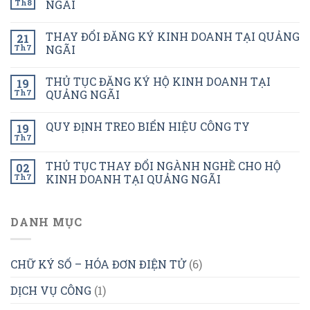
Th8
NGÃI
THAY ĐỔI ĐĂNG KÝ KINH DOANH TẠI QUẢNG
21
Th7
NGÃI
THỦ TỤC ĐĂNG KÝ HỘ KINH DOANH TẠI
19
Th7
QUẢNG NGÃI
QUY ĐỊNH TREO BIỂN HIỆU CÔNG TY
19
Th7
THỦ TỤC THAY ĐỔI NGÀNH NGHỀ CHO HỘ
02
Th7
KINH DOANH TẠI QUẢNG NGÃI
DANH MỤC
CHỮ KÝ SỐ – HÓA ĐƠN ĐIỆN TỬ
(6)
DỊCH VỤ CÔNG
(1)