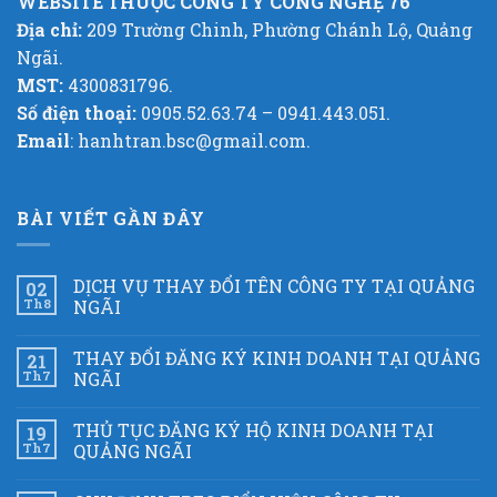
WEBSITE THUỘC CÔNG TY CÔNG NGHỆ 76
Địa chỉ:
209 Trường Chinh, Phường Chánh Lộ, Quảng
Ngãi.
MST:
4300831796.
Số điện thoại:
0905.52.63.74 – 0941.443.051.
Email
: hanhtran.bsc@gmail.com.
BÀI VIẾT GẦN ĐÂY
DỊCH VỤ THAY ĐỔI TÊN CÔNG TY TẠI QUẢNG
02
Th8
NGÃI
THAY ĐỔI ĐĂNG KÝ KINH DOANH TẠI QUẢNG
21
Th7
NGÃI
THỦ TỤC ĐĂNG KÝ HỘ KINH DOANH TẠI
19
Th7
QUẢNG NGÃI