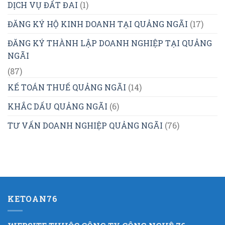
DỊCH VỤ ĐẤT ĐAI
(1)
ĐĂNG KÝ HỘ KINH DOANH TẠI QUẢNG NGÃI
(17)
ĐĂNG KÝ THÀNH LẬP DOANH NGHIỆP TẠI QUẢNG
NGÃI
(87)
KẾ TOÁN THUẾ QUẢNG NGÃI
(14)
KHẮC DẤU QUẢNG NGÃI
(6)
TƯ VẤN DOANH NGHIỆP QUẢNG NGÃI
(76)
KETOAN76