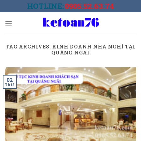
Skip
HOTLINE:
0905.52.63.74
to
content
TAG ARCHIVES:
KINH DOANH NHÀ NGHỈ TẠI
QUẢNG NGÃI
02
Th12