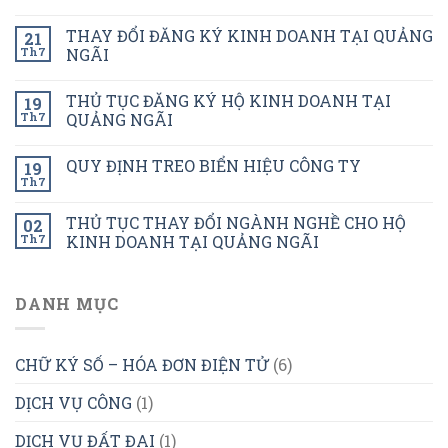
THAY ĐỔI ĐĂNG KÝ KINH DOANH TẠI QUẢNG
21
Th7
NGÃI
THỦ TỤC ĐĂNG KÝ HỘ KINH DOANH TẠI
19
Th7
QUẢNG NGÃI
QUY ĐỊNH TREO BIỂN HIỆU CÔNG TY
19
Th7
THỦ TỤC THAY ĐỔI NGÀNH NGHỀ CHO HỘ
02
Th7
KINH DOANH TẠI QUẢNG NGÃI
DANH MỤC
CHỮ KÝ SỐ – HÓA ĐƠN ĐIỆN TỬ
(6)
DỊCH VỤ CÔNG
(1)
DỊCH VỤ ĐẤT ĐAI
(1)