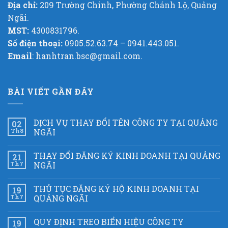
Địa chỉ:
209 Trường Chinh, Phường Chánh Lộ, Quảng
Ngãi.
MST:
4300831796.
Số điện thoại:
0905.52.63.74 – 0941.443.051.
Email
: hanhtran.bsc@gmail.com.
BÀI VIẾT GẦN ĐÂY
DỊCH VỤ THAY ĐỔI TÊN CÔNG TY TẠI QUẢNG
02
Th8
NGÃI
THAY ĐỔI ĐĂNG KÝ KINH DOANH TẠI QUẢNG
21
Th7
NGÃI
THỦ TỤC ĐĂNG KÝ HỘ KINH DOANH TẠI
19
Th7
QUẢNG NGÃI
QUY ĐỊNH TREO BIỂN HIỆU CÔNG TY
19