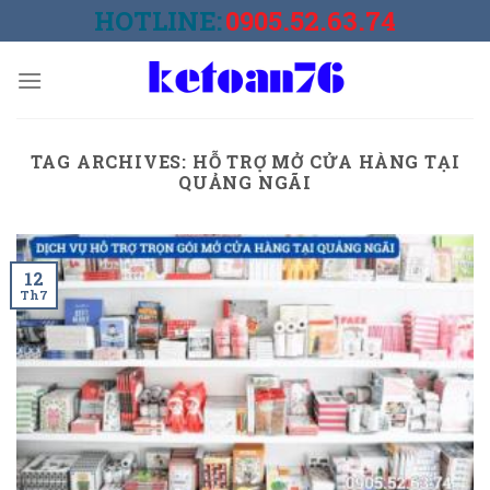
Skip
HOTLINE:
0905.52.63.74
to
content
TAG ARCHIVES:
HỖ TRỢ MỞ CỬA HÀNG TẠI
QUẢNG NGÃI
12
Th7