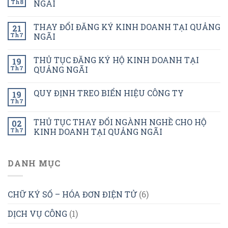
Th8
NGÃI
THAY ĐỔI ĐĂNG KÝ KINH DOANH TẠI QUẢNG
21
Th7
NGÃI
THỦ TỤC ĐĂNG KÝ HỘ KINH DOANH TẠI
19
Th7
QUẢNG NGÃI
QUY ĐỊNH TREO BIỂN HIỆU CÔNG TY
19
Th7
THỦ TỤC THAY ĐỔI NGÀNH NGHỀ CHO HỘ
02
Th7
KINH DOANH TẠI QUẢNG NGÃI
DANH MỤC
CHỮ KÝ SỐ – HÓA ĐƠN ĐIỆN TỬ
(6)
DỊCH VỤ CÔNG
(1)