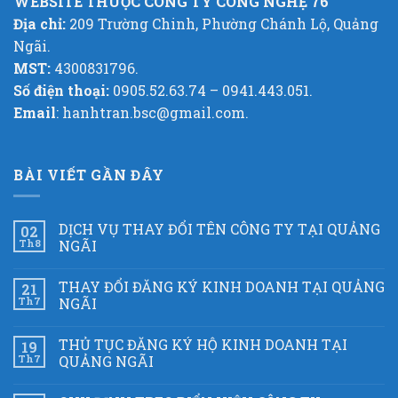
WEBSITE THUỘC CÔNG TY CÔNG NGHỆ 76
Địa chỉ:
209 Trường Chinh, Phường Chánh Lộ, Quảng
Ngãi.
MST:
4300831796.
Số điện thoại:
0905.52.63.74 – 0941.443.051.
Email
: hanhtran.bsc@gmail.com.
BÀI VIẾT GẦN ĐÂY
DỊCH VỤ THAY ĐỔI TÊN CÔNG TY TẠI QUẢNG
02
Th8
NGÃI
THAY ĐỔI ĐĂNG KÝ KINH DOANH TẠI QUẢNG
21
Th7
NGÃI
THỦ TỤC ĐĂNG KÝ HỘ KINH DOANH TẠI
19
Th7
QUẢNG NGÃI