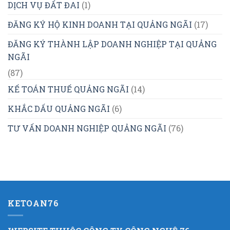
DỊCH VỤ ĐẤT ĐAI
(1)
ĐĂNG KÝ HỘ KINH DOANH TẠI QUẢNG NGÃI
(17)
ĐĂNG KÝ THÀNH LẬP DOANH NGHIỆP TẠI QUẢNG
NGÃI
(87)
KẾ TOÁN THUẾ QUẢNG NGÃI
(14)
KHẮC DẤU QUẢNG NGÃI
(6)
TƯ VẤN DOANH NGHIỆP QUẢNG NGÃI
(76)
KETOAN76