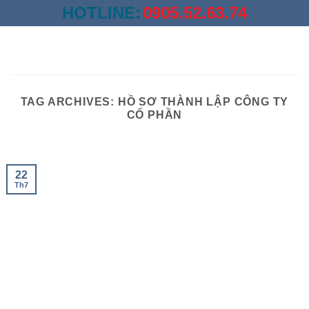
Skip
HOTLINE:
0905.52.63.74
to
content
TAG ARCHIVES:
HỒ SƠ THÀNH LẬP CÔNG TY
CỔ PHẦN
22
Th7