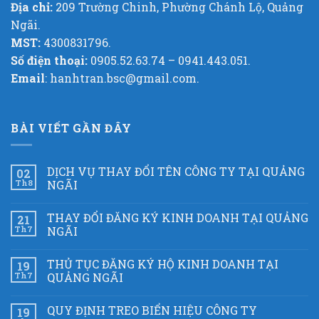
Địa chỉ:
209 Trường Chinh, Phường Chánh Lộ, Quảng
Ngãi.
MST:
4300831796.
Số điện thoại:
0905.52.63.74 – 0941.443.051.
Email
: hanhtran.bsc@gmail.com.
BÀI VIẾT GẦN ĐÂY
DỊCH VỤ THAY ĐỔI TÊN CÔNG TY TẠI QUẢNG
02
Th8
NGÃI
THAY ĐỔI ĐĂNG KÝ KINH DOANH TẠI QUẢNG
21
Th7
NGÃI
THỦ TỤC ĐĂNG KÝ HỘ KINH DOANH TẠI
19
Th7
QUẢNG NGÃI
QUY ĐỊNH TREO BIỂN HIỆU CÔNG TY
19