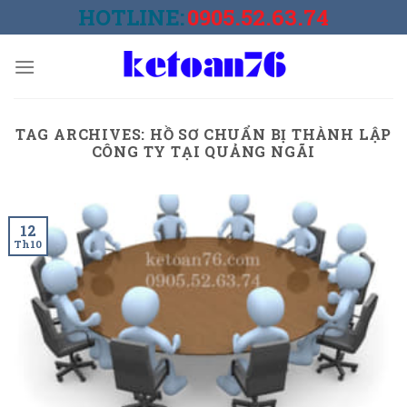
Skip
HOTLINE:
0905.52.63.74
to
content
TAG ARCHIVES:
HỒ SƠ CHUẨN BỊ THÀNH LẬP
CÔNG TY TẠI QUẢNG NGÃI
12
Th10