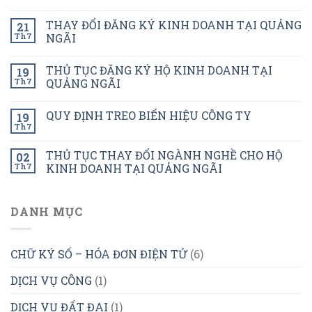
THAY ĐỔI ĐĂNG KÝ KINH DOANH TẠI QUẢNG
21
Th7
NGÃI
THỦ TỤC ĐĂNG KÝ HỘ KINH DOANH TẠI
19
Th7
QUẢNG NGÃI
QUY ĐỊNH TREO BIỂN HIỆU CÔNG TY
19
Th7
THỦ TỤC THAY ĐỔI NGÀNH NGHỀ CHO HỘ
02
Th7
KINH DOANH TẠI QUẢNG NGÃI
DANH MỤC
CHỮ KÝ SỐ – HÓA ĐƠN ĐIỆN TỬ
(6)
DỊCH VỤ CÔNG
(1)
DỊCH VỤ ĐẤT ĐAI
(1)