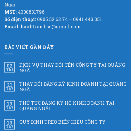
Ngãi.
MST:
4300831796.
Số điện thoại:
0905.52.63.74 – 0941.443.051.
Email
: hanhtran.bsc@gmail.com.
BÀI VIẾT GẦN ĐÂY
DỊCH VỤ THAY ĐỔI TÊN CÔNG TY TẠI QUẢNG
02
Th8
NGÃI
THAY ĐỔI ĐĂNG KÝ KINH DOANH TẠI QUẢNG
21
Th7
NGÃI
THỦ TỤC ĐĂNG KÝ HỘ KINH DOANH TẠI
19
Th7
QUẢNG NGÃI
QUY ĐỊNH TREO BIỂN HIỆU CÔNG TY
19
Th7