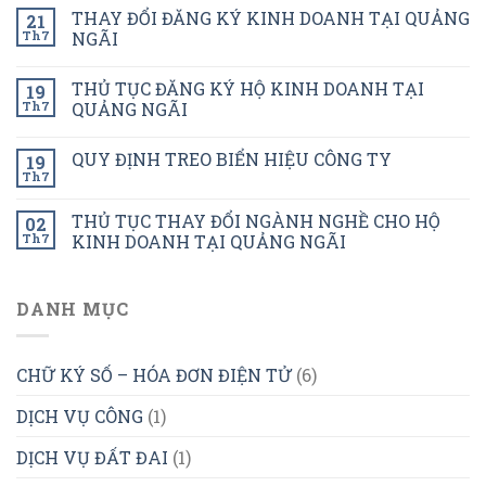
THAY ĐỔI ĐĂNG KÝ KINH DOANH TẠI QUẢNG
21
Th7
NGÃI
THỦ TỤC ĐĂNG KÝ HỘ KINH DOANH TẠI
19
Th7
QUẢNG NGÃI
QUY ĐỊNH TREO BIỂN HIỆU CÔNG TY
19
Th7
THỦ TỤC THAY ĐỔI NGÀNH NGHỀ CHO HỘ
02
Th7
KINH DOANH TẠI QUẢNG NGÃI
DANH MỤC
CHỮ KÝ SỐ – HÓA ĐƠN ĐIỆN TỬ
(6)
DỊCH VỤ CÔNG
(1)
DỊCH VỤ ĐẤT ĐAI
(1)