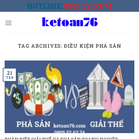
Skip
HOTLINE:
0905.52.63.74
to
content
TAG ARCHIVES:
ĐIỀU KIỆN PHÁ SẢN
21
Th8
PHÂN BIỆT GIẢI THỂ VÀ PHÁ SẢN DOANH NGHIỆP