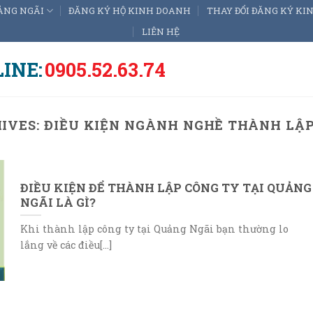
ẢNG NGÃI
ĐĂNG KÝ HỘ KINH DOANH
THAY ĐỔI ĐĂNG KÝ K
LIÊN HỆ
INE:
0905.52.63.74
IVES:
ĐIỀU KIỆN NGÀNH NGHỀ THÀNH LẬP
ĐIỀU KIỆN ĐỂ THÀNH LẬP CÔNG TY TẠI QUẢNG
NGÃI LÀ GÌ?
Khi thành lập công ty tại Quảng Ngãi bạn thường lo
lắng về các điều[...]