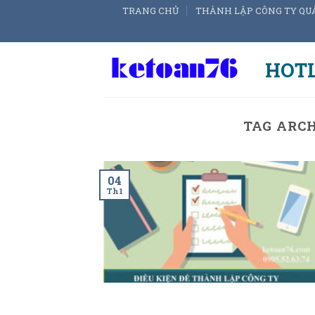
Skip
TRANG CHỦ
THÀNH LẬP CÔNG TY QU
to
content
HOTL
TAG ARCH
04
Th1