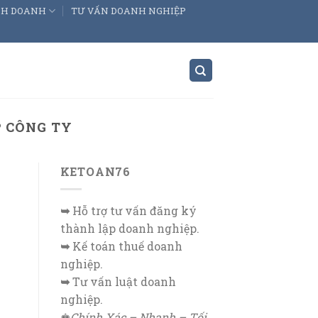
INH DOANH
TƯ VẤN DOANH NGHIỆP
 CÔNG TY
KETOAN76
➥
Hỗ trợ tư vấn đăng ký
thành lập doanh nghiệp.
➥
Kế toán thuế doanh
nghiệp.
➥
Tư vấn luật doanh
nghiệp.
♚
Chính Xác – Nhanh – Tối