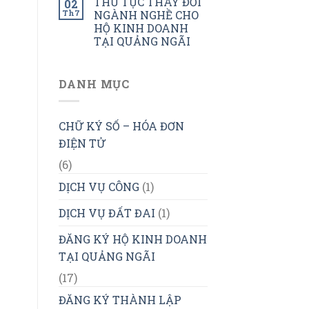
THỦ TỤC THAY ĐỔI
02
Th7
NGÀNH NGHỀ CHO
HỘ KINH DOANH
TẠI QUẢNG NGÃI
DANH MỤC
CHỮ KÝ SỐ – HÓA ĐƠN
ĐIỆN TỬ
(6)
DỊCH VỤ CÔNG
(1)
DỊCH VỤ ĐẤT ĐAI
(1)
ĐĂNG KÝ HỘ KINH DOANH
TẠI QUẢNG NGÃI
(17)
ĐĂNG KÝ THÀNH LẬP