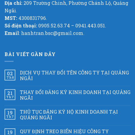
Địa chỉ:
209 Trường Chinh, Phường Chánh Lộ, Quảng
Ngãi.
MST:
4300831796.
Số điện thoại:
0905.52.63.74 – 0941.443.051.
Email
: hanhtran.bsc@gmail.com.
BÀI VIẾT GẦN ĐÂY
DỊCH VỤ THAY ĐỔI TÊN CÔNG TY TẠI QUẢNG
02
Th8
NGÃI
THAY ĐỔI ĐĂNG KÝ KINH DOANH TẠI QUẢNG
21
Th7
NGÃI
THỦ TỤC ĐĂNG KÝ HỘ KINH DOANH TẠI
19
Th7
QUẢNG NGÃI
QUY ĐỊNH TREO BIỂN HIỆU CÔNG TY
19