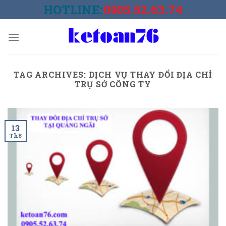
Skip
HOTLINE:
0905.52.63.74
to
content
TAG ARCHIVES:
DỊCH VỤ THAY ĐỔI ĐỊA CHỈ
TRỤ SỞ CÔNG TY
13
Th8