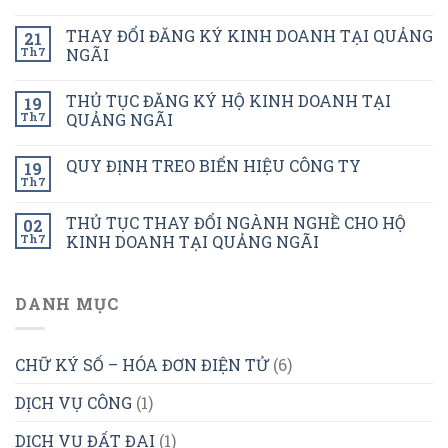
THAY ĐỔI ĐĂNG KÝ KINH DOANH TẠI QUẢNG
21
Th7
NGÃI
THỦ TỤC ĐĂNG KÝ HỘ KINH DOANH TẠI
19
Th7
QUẢNG NGÃI
QUY ĐỊNH TREO BIỂN HIỆU CÔNG TY
19
Th7
THỦ TỤC THAY ĐỔI NGÀNH NGHỀ CHO HỘ
02
Th7
KINH DOANH TẠI QUẢNG NGÃI
DANH MỤC
CHỮ KÝ SỐ – HÓA ĐƠN ĐIỆN TỬ
(6)
DỊCH VỤ CÔNG
(1)
DỊCH VỤ ĐẤT ĐAI
(1)