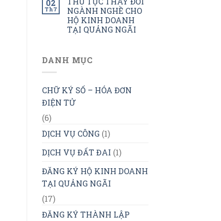
THỦ TỤC THAY ĐỔI
02
Th7
NGÀNH NGHỀ CHO
HỘ KINH DOANH
TẠI QUẢNG NGÃI
DANH MỤC
CHỮ KÝ SỐ – HÓA ĐƠN
ĐIỆN TỬ
(6)
DỊCH VỤ CÔNG
(1)
DỊCH VỤ ĐẤT ĐAI
(1)
ĐĂNG KÝ HỘ KINH DOANH
TẠI QUẢNG NGÃI
(17)
ĐĂNG KÝ THÀNH LẬP