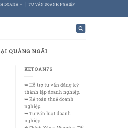
INH DOANH
TƯ VẤN DOANH NGHIỆP
TẠI QUẢNG NGÃI
KETOAN76
➥
Hỗ trợ tư vấn đăng ký
thành lập doanh nghiệp.
➥
Kế toán thuế doanh
nghiệp.
➥
Tư vấn luật doanh
nghiệp.
♚
Chính Xác – Nhanh – Tối