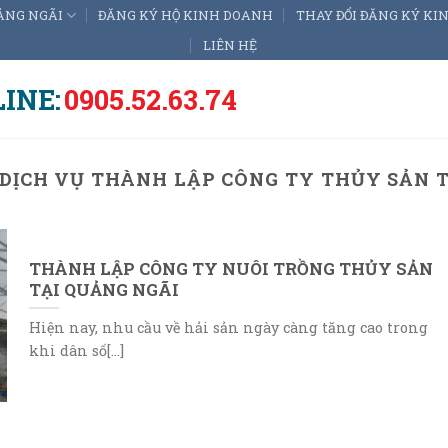
ẢNG NGÃI
ĐĂNG KÝ HỘ KINH DOANH
THAY ĐỔI ĐĂNG KÝ K
LIÊN HỆ
INE:
0905.52.63.74
DỊCH VỤ THÀNH LẬP CÔNG TY THỦY SẢN 
THÀNH LẬP CÔNG TY NUÔI TRỒNG THỦY SẢN
TẠI QUẢNG NGÃI
Hiện nay, nhu cầu về hải sản ngày càng tăng cao trong
khi dân số[...]