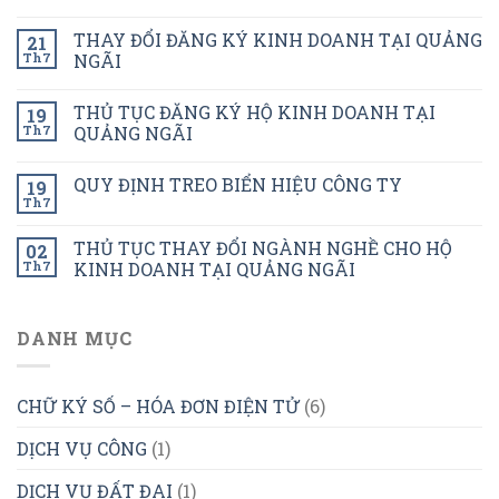
THAY ĐỔI ĐĂNG KÝ KINH DOANH TẠI QUẢNG
21
Th7
NGÃI
THỦ TỤC ĐĂNG KÝ HỘ KINH DOANH TẠI
19
Th7
QUẢNG NGÃI
QUY ĐỊNH TREO BIỂN HIỆU CÔNG TY
19
Th7
THỦ TỤC THAY ĐỔI NGÀNH NGHỀ CHO HỘ
02
Th7
KINH DOANH TẠI QUẢNG NGÃI
DANH MỤC
CHỮ KÝ SỐ – HÓA ĐƠN ĐIỆN TỬ
(6)
DỊCH VỤ CÔNG
(1)
DỊCH VỤ ĐẤT ĐAI
(1)