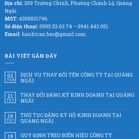
Địa chỉ:
209 Trường Chinh, Phường Chánh Lộ, Quảng
Ngãi.
MST:
4300831796.
Số điện thoại:
0905.52.63.74 – 0941.443.051.
Email
: hanhtran.bsc@gmail.com.
BÀI VIẾT GẦN ĐÂY
DỊCH VỤ THAY ĐỔI TÊN CÔNG TY TẠI QUẢNG
02
Th8
NGÃI
THAY ĐỔI ĐĂNG KÝ KINH DOANH TẠI QUẢNG
21
Th7
NGÃI
THỦ TỤC ĐĂNG KÝ HỘ KINH DOANH TẠI
19
Th7
QUẢNG NGÃI
QUY ĐỊNH TREO BIỂN HIỆU CÔNG TY
19