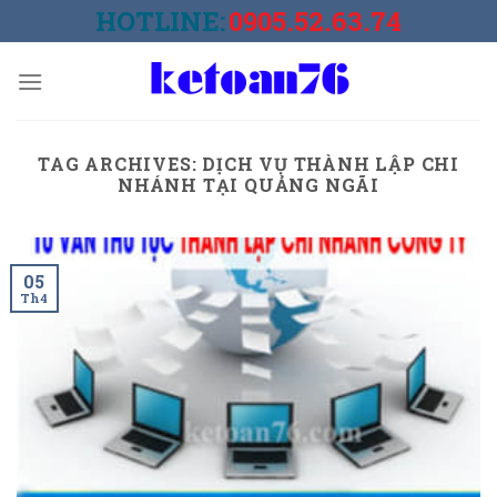
Skip
HOTLINE:
0905.52.63.74
to
content
TAG ARCHIVES:
DỊCH VỤ THÀNH LẬP CHI
NHÁNH TẠI QUẢNG NGÃI
05
Th4