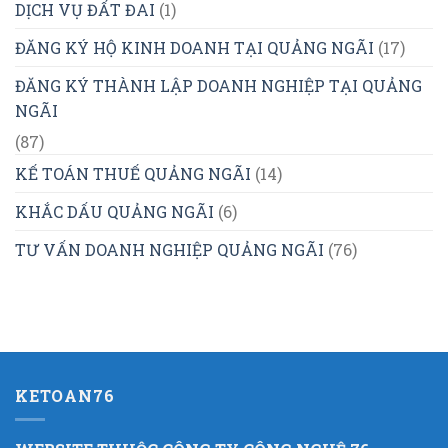
DỊCH VỤ ĐẤT ĐAI
(1)
ĐĂNG KÝ HỘ KINH DOANH TẠI QUẢNG NGÃI
(17)
ĐĂNG KÝ THÀNH LẬP DOANH NGHIỆP TẠI QUẢNG
NGÃI
(87)
KẾ TOÁN THUẾ QUẢNG NGÃI
(14)
KHẮC DẤU QUẢNG NGÃI
(6)
TƯ VẤN DOANH NGHIỆP QUẢNG NGÃI
(76)
KETOAN76