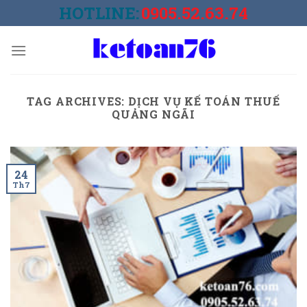
Skip
HOTLINE:
0905.52.63.74
to
content
TAG ARCHIVES:
DỊCH VỤ KẾ TOÁN THUẾ
QUẢNG NGÃI
24
Th7