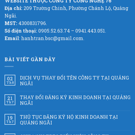
WEBSITE THUỘC CÔNG TY CÔNG NGHỆ 76
Địa chỉ:
209 Trường Chinh, Phường Chánh Lộ, Quảng
Ngãi.
MST:
4300831796.
Số điện thoại:
0905.52.63.74 – 0941.443.051.
Email
: hanhtran.bsc@gmail.com.
BÀI VIẾT GẦN ĐÂY
DỊCH VỤ THAY ĐỔI TÊN CÔNG TY TẠI QUẢNG
02
Th8
NGÃI
THAY ĐỔI ĐĂNG KÝ KINH DOANH TẠI QUẢNG
21
Th7
NGÃI
THỦ TỤC ĐĂNG KÝ HỘ KINH DOANH TẠI
19
Th7
QUẢNG NGÃI