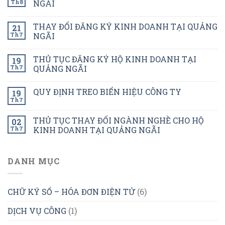
Th8
NGÃI
THAY ĐỔI ĐĂNG KÝ KINH DOANH TẠI QUẢNG
21
Th7
NGÃI
THỦ TỤC ĐĂNG KÝ HỘ KINH DOANH TẠI
19
Th7
QUẢNG NGÃI
QUY ĐỊNH TREO BIỂN HIỆU CÔNG TY
19
Th7
THỦ TỤC THAY ĐỔI NGÀNH NGHỀ CHO HỘ
02
Th7
KINH DOANH TẠI QUẢNG NGÃI
DANH MỤC
CHỮ KÝ SỐ – HÓA ĐƠN ĐIỆN TỬ
(6)
DỊCH VỤ CÔNG
(1)