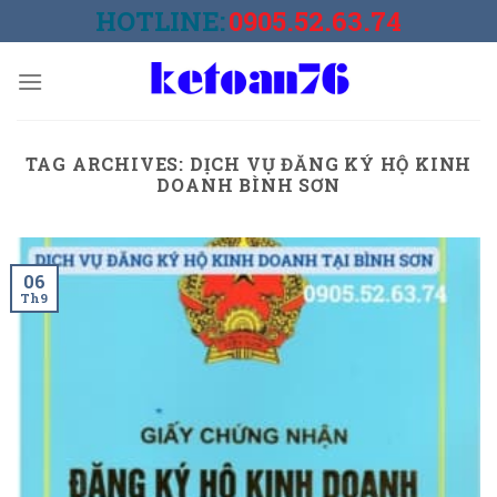
Skip
HOTLINE:
0905.52.63.74
to
content
TAG ARCHIVES:
DỊCH VỤ ĐĂNG KÝ HỘ KINH
DOANH BÌNH SƠN
06
Th9