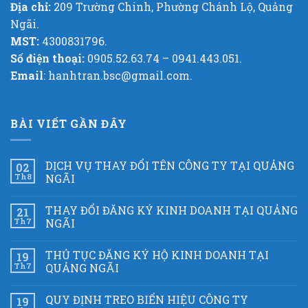
Địa chỉ:
209 Trường Chinh, Phường Chánh Lộ, Quảng
Ngãi.
MST:
4300831796.
Số điện thoại:
0905.52.63.74 – 0941.443.051.
Email
: hanhtran.bsc@gmail.com.
BÀI VIẾT GẦN ĐÂY
DỊCH VỤ THAY ĐỔI TÊN CÔNG TY TẠI QUẢNG
02
Th8
NGÃI
THAY ĐỔI ĐĂNG KÝ KINH DOANH TẠI QUẢNG
21
Th7
NGÃI
THỦ TỤC ĐĂNG KÝ HỘ KINH DOANH TẠI
19
Th7
QUẢNG NGÃI
QUY ĐỊNH TREO BIỂN HIỆU CÔNG TY
19