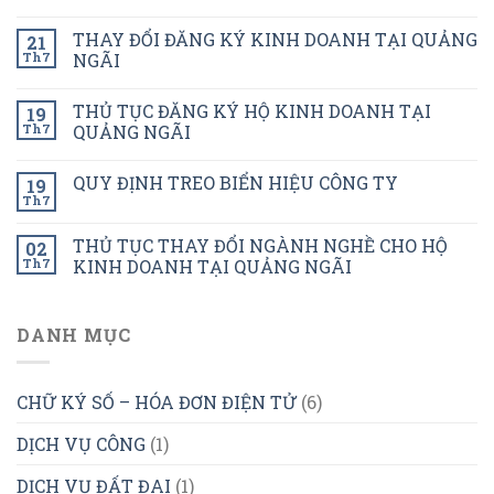
THAY ĐỔI ĐĂNG KÝ KINH DOANH TẠI QUẢNG
21
Th7
NGÃI
THỦ TỤC ĐĂNG KÝ HỘ KINH DOANH TẠI
19
Th7
QUẢNG NGÃI
QUY ĐỊNH TREO BIỂN HIỆU CÔNG TY
19
Th7
THỦ TỤC THAY ĐỔI NGÀNH NGHỀ CHO HỘ
02
Th7
KINH DOANH TẠI QUẢNG NGÃI
DANH MỤC
CHỮ KÝ SỐ – HÓA ĐƠN ĐIỆN TỬ
(6)
DỊCH VỤ CÔNG
(1)
DỊCH VỤ ĐẤT ĐAI
(1)