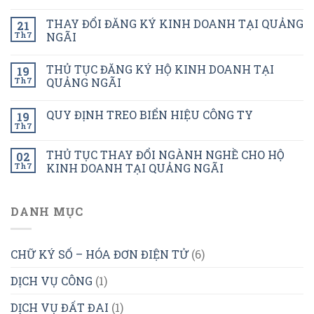
THAY ĐỔI ĐĂNG KÝ KINH DOANH TẠI QUẢNG
21
Th7
NGÃI
THỦ TỤC ĐĂNG KÝ HỘ KINH DOANH TẠI
19
Th7
QUẢNG NGÃI
QUY ĐỊNH TREO BIỂN HIỆU CÔNG TY
19
Th7
THỦ TỤC THAY ĐỔI NGÀNH NGHỀ CHO HỘ
02
Th7
KINH DOANH TẠI QUẢNG NGÃI
DANH MỤC
CHỮ KÝ SỐ – HÓA ĐƠN ĐIỆN TỬ
(6)
DỊCH VỤ CÔNG
(1)
DỊCH VỤ ĐẤT ĐAI
(1)