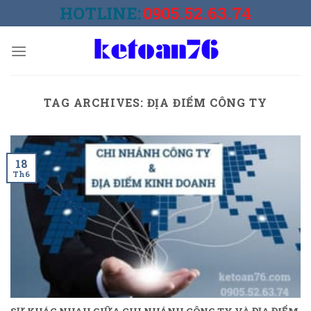
Skip
HOTLINE:
0905.52.63.74
to
content
TAG ARCHIVES:
ĐỊA ĐIỂM CÔNG TY
18
Th6
SỰ KHÁC NHAU GIỮA CHI NHÁNH CÔNG TY VÀ ĐỊA ĐIỂM