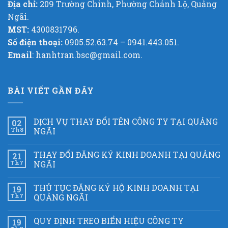
Địa chỉ:
209 Trường Chinh, Phường Chánh Lộ, Quảng
Ngãi.
MST:
4300831796.
Số điện thoại:
0905.52.63.74 – 0941.443.051.
Email
: hanhtran.bsc@gmail.com.
BÀI VIẾT GẦN ĐÂY
DỊCH VỤ THAY ĐỔI TÊN CÔNG TY TẠI QUẢNG
02
Th8
NGÃI
THAY ĐỔI ĐĂNG KÝ KINH DOANH TẠI QUẢNG
21
Th7
NGÃI
THỦ TỤC ĐĂNG KÝ HỘ KINH DOANH TẠI
19
Th7
QUẢNG NGÃI
QUY ĐỊNH TREO BIỂN HIỆU CÔNG TY
19