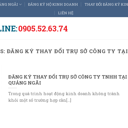
ẢNG NGÃI
ĐĂNG KÝ HỘ KINH DOANH
THAY ĐỔI ĐĂNG KÝ K
LIÊN HỆ
INE:
0905.52.63.74
S:
ĐĂNG KÝ THAY ĐỔI TRỤ SỞ CÔNG TY TẠ
ĐĂNG KÝ THAY ĐỔI TRỤ SỞ CÔNG TY TNHH TẠI
QUẢNG NGÃI
Trong quá trình hoạt động kinh doanh không tránh
khỏi một số trường hợp cần[...]