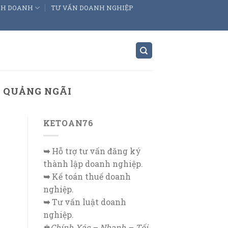
INH DOANH
TƯ VẤN DOANH NGHIỆP
I QUẢNG NGÃI
KETOAN76
➥
Hỗ trợ tư vấn đăng ký
thành lập doanh nghiệp.
➥
Kế toán thuế doanh
nghiệp.
➥
Tư vấn luật doanh
nghiệp.
♚
Chính Xác – Nhanh – Tối