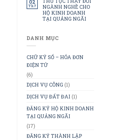
THỦ TỤC THAY ĐỔI
02
Th7
NGÀNH NGHỀ CHO
HỘ KINH DOANH
TẠI QUẢNG NGÃI
DANH MỤC
CHỮ KÝ SỐ – HÓA ĐƠN
ĐIỆN TỬ
(6)
DỊCH VỤ CÔNG
(1)
DỊCH VỤ ĐẤT ĐAI
(1)
ĐĂNG KÝ HỘ KINH DOANH
TẠI QUẢNG NGÃI
(17)
ĐĂNG KÝ THÀNH LẬP