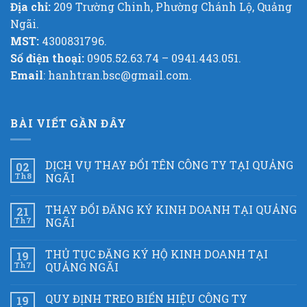
Địa chỉ:
209 Trường Chinh, Phường Chánh Lộ, Quảng
Ngãi.
MST:
4300831796.
Số điện thoại:
0905.52.63.74 – 0941.443.051.
Email
: hanhtran.bsc@gmail.com.
BÀI VIẾT GẦN ĐÂY
DỊCH VỤ THAY ĐỔI TÊN CÔNG TY TẠI QUẢNG
02
Th8
NGÃI
THAY ĐỔI ĐĂNG KÝ KINH DOANH TẠI QUẢNG
21
Th7
NGÃI
THỦ TỤC ĐĂNG KÝ HỘ KINH DOANH TẠI
19
Th7
QUẢNG NGÃI
QUY ĐỊNH TREO BIỂN HIỆU CÔNG TY
19