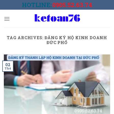
Skip
HOTLINE:
0905.52.63.74
to
content
TAG ARCHIVES:
ĐĂNG KÝ HỘ KINH DOANH
ĐỨC PHỔ
02
Th4