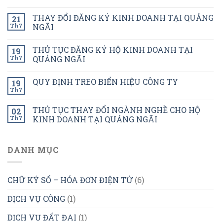
THAY ĐỔI ĐĂNG KÝ KINH DOANH TẠI QUẢNG
21
Th7
NGÃI
THỦ TỤC ĐĂNG KÝ HỘ KINH DOANH TẠI
19
Th7
QUẢNG NGÃI
QUY ĐỊNH TREO BIỂN HIỆU CÔNG TY
19
Th7
THỦ TỤC THAY ĐỔI NGÀNH NGHỀ CHO HỘ
02
Th7
KINH DOANH TẠI QUẢNG NGÃI
DANH MỤC
CHỮ KÝ SỐ – HÓA ĐƠN ĐIỆN TỬ
(6)
DỊCH VỤ CÔNG
(1)
DỊCH VỤ ĐẤT ĐAI
(1)