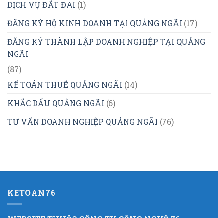
DỊCH VỤ ĐẤT ĐAI
(1)
ĐĂNG KÝ HỘ KINH DOANH TẠI QUẢNG NGÃI
(17)
ĐĂNG KÝ THÀNH LẬP DOANH NGHIỆP TẠI QUẢNG
NGÃI
(87)
KẾ TOÁN THUẾ QUẢNG NGÃI
(14)
KHẮC DẤU QUẢNG NGÃI
(6)
TƯ VẤN DOANH NGHIỆP QUẢNG NGÃI
(76)
KETOAN76