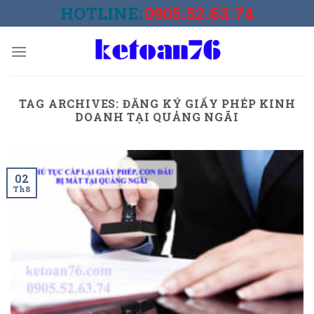
Skip
HOTLINE:
0905.52.63.74
to
content
TAG ARCHIVES:
ĐĂNG KÝ GIẤY PHÉP KINH
DOANH TẠI QUẢNG NGÃI
02
Th8