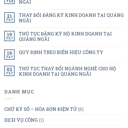
Th8
NGÃI
THAY ĐỔI ĐĂNG KÝ KINH DOANH TẠI QUẢNG
21
Th7
NGÃI
THỦ TỤC ĐĂNG KÝ HỘ KINH DOANH TẠI
19
Th7
QUẢNG NGÃI
QUY ĐỊNH TREO BIỂN HIỆU CÔNG TY
19
Th7
THỦ TỤC THAY ĐỔI NGÀNH NGHỀ CHO HỘ
02
Th7
KINH DOANH TẠI QUẢNG NGÃI
DANH MỤC
CHỮ KÝ SỐ – HÓA ĐƠN ĐIỆN TỬ
(6)
DỊCH VỤ CÔNG
(1)