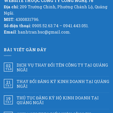
WEBSITE THUỘC CÔNG TY CÔNG NGHỆ 76
Địa chỉ:
209 Trường Chinh, Phường Chánh Lộ, Quảng
Ngãi.
MST:
4300831796.
Số điện thoại:
0905.52.63.74 – 0941.443.051.
Email
: hanhtran.bsc@gmail.com.
BÀI VIẾT GẦN ĐÂY
DỊCH VỤ THAY ĐỔI TÊN CÔNG TY TẠI QUẢNG
02
Th8
NGÃI
THAY ĐỔI ĐĂNG KÝ KINH DOANH TẠI QUẢNG
21
Th7
NGÃI
THỦ TỤC ĐĂNG KÝ HỘ KINH DOANH TẠI
19
Th7
QUẢNG NGÃI