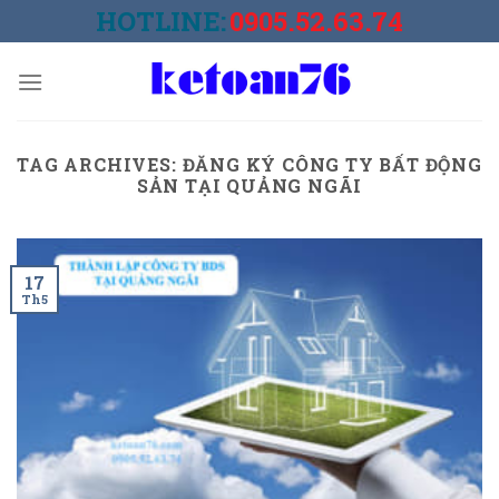
Skip
HOTLINE:
0905.52.63.74
to
content
TAG ARCHIVES:
ĐĂNG KÝ CÔNG TY BẤT ĐỘNG
SẢN TẠI QUẢNG NGÃI
17
Th5