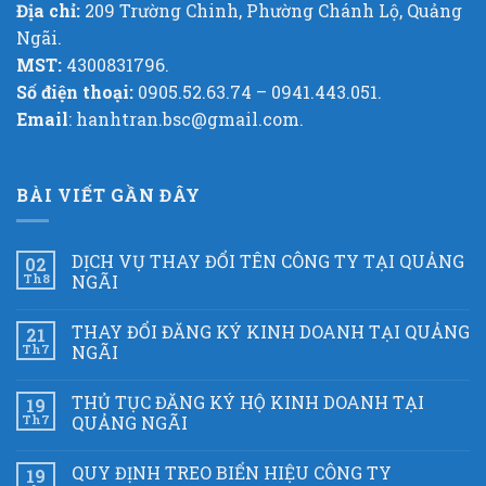
Địa chỉ:
209 Trường Chinh, Phường Chánh Lộ, Quảng
Ngãi.
MST:
4300831796.
Số điện thoại:
0905.52.63.74 – 0941.443.051.
Email
: hanhtran.bsc@gmail.com.
BÀI VIẾT GẦN ĐÂY
DỊCH VỤ THAY ĐỔI TÊN CÔNG TY TẠI QUẢNG
02
Th8
NGÃI
THAY ĐỔI ĐĂNG KÝ KINH DOANH TẠI QUẢNG
21
Th7
NGÃI
THỦ TỤC ĐĂNG KÝ HỘ KINH DOANH TẠI
19
Th7
QUẢNG NGÃI
QUY ĐỊNH TREO BIỂN HIỆU CÔNG TY
19