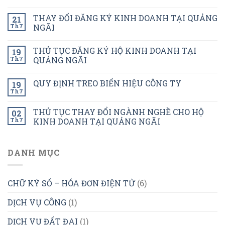
THAY ĐỔI ĐĂNG KÝ KINH DOANH TẠI QUẢNG
21
Th7
NGÃI
THỦ TỤC ĐĂNG KÝ HỘ KINH DOANH TẠI
19
Th7
QUẢNG NGÃI
QUY ĐỊNH TREO BIỂN HIỆU CÔNG TY
19
Th7
THỦ TỤC THAY ĐỔI NGÀNH NGHỀ CHO HỘ
02
Th7
KINH DOANH TẠI QUẢNG NGÃI
DANH MỤC
CHỮ KÝ SỐ – HÓA ĐƠN ĐIỆN TỬ
(6)
DỊCH VỤ CÔNG
(1)
DỊCH VỤ ĐẤT ĐAI
(1)