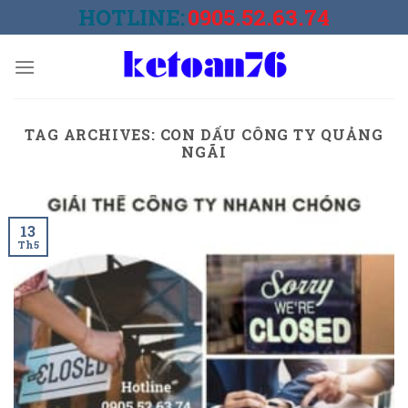
Skip
HOTLINE:
0905.52.63.74
to
content
TAG ARCHIVES:
CON DẤU CÔNG TY QUẢNG
NGÃI
13
Th5