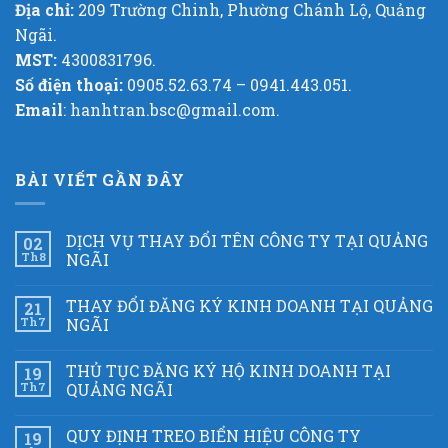
Địa chỉ:
209 Trường Chinh, Phường Chánh Lộ, Quảng
Ngãi.
MST:
4300831796.
Số điện thoại:
0905.52.63.74 – 0941.443.051.
Email
: hanhtran.bsc@gmail.com.
BÀI VIẾT GẦN ĐÂY
DỊCH VỤ THAY ĐỔI TÊN CÔNG TY TẠI QUẢNG
02
Th8
NGÃI
THAY ĐỔI ĐĂNG KÝ KINH DOANH TẠI QUẢNG
21
Th7
NGÃI
THỦ TỤC ĐĂNG KÝ HỘ KINH DOANH TẠI
19
Th7
QUẢNG NGÃI
QUY ĐỊNH TREO BIỂN HIỆU CÔNG TY
19