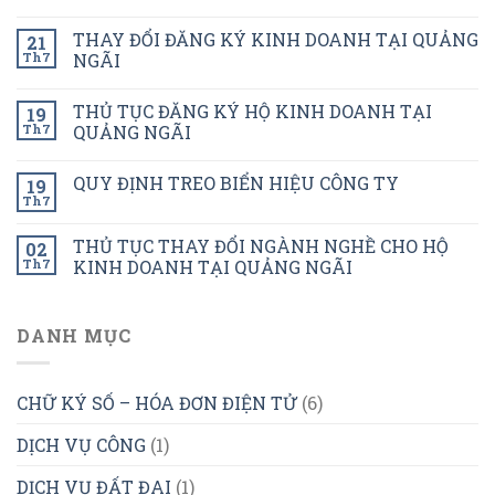
THAY ĐỔI ĐĂNG KÝ KINH DOANH TẠI QUẢNG
21
Th7
NGÃI
THỦ TỤC ĐĂNG KÝ HỘ KINH DOANH TẠI
19
Th7
QUẢNG NGÃI
QUY ĐỊNH TREO BIỂN HIỆU CÔNG TY
19
Th7
THỦ TỤC THAY ĐỔI NGÀNH NGHỀ CHO HỘ
02
Th7
KINH DOANH TẠI QUẢNG NGÃI
DANH MỤC
CHỮ KÝ SỐ – HÓA ĐƠN ĐIỆN TỬ
(6)
DỊCH VỤ CÔNG
(1)
DỊCH VỤ ĐẤT ĐAI
(1)