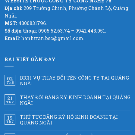
WEBSITE THUỘC CÔNG TY CÔNG NGHỆ 76
Địa chỉ:
209 Trường Chinh, Phường Chánh Lộ, Quảng
Ngãi.
MST:
4300831796.
Số điện thoại:
0905.52.63.74 – 0941.443.051.
Email
: hanhtran.bsc@gmail.com.
BÀI VIẾT GẦN ĐÂY
DỊCH VỤ THAY ĐỔI TÊN CÔNG TY TẠI QUẢNG
02
Th8
NGÃI
THAY ĐỔI ĐĂNG KÝ KINH DOANH TẠI QUẢNG
21
Th7
NGÃI
THỦ TỤC ĐĂNG KÝ HỘ KINH DOANH TẠI
19
Th7
QUẢNG NGÃI