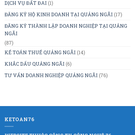
DỊCH VỤ ĐẤT ĐAI
(1)
ĐĂNG KÝ HỘ KINH DOANH TẠI QUẢNG NGÃI
(17)
ĐĂNG KÝ THÀNH LẬP DOANH NGHIỆP TẠI QUẢNG
NGÃI
(87)
KẾ TOÁN THUẾ QUẢNG NGÃI
(14)
KHẮC DẤU QUẢNG NGÃI
(6)
TƯ VẤN DOANH NGHIỆP QUẢNG NGÃI
(76)
KETOAN76