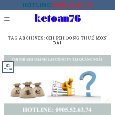
Skip
HOTLINE:
0905.52.63.74
to
content
TAG ARCHIVES:
CHI PHÍ ĐÓNG THUẾ MÔN
BÀI
31
Th10