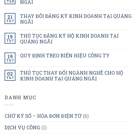
Th8
NGÃI
THAY ĐỔI ĐĂNG KÝ KINH DOANH TẠI QUẢNG
21
Th7
NGÃI
THỦ TỤC ĐĂNG KÝ HỘ KINH DOANH TẠI
19
Th7
QUẢNG NGÃI
QUY ĐỊNH TREO BIỂN HIỆU CÔNG TY
19
Th7
THỦ TỤC THAY ĐỔI NGÀNH NGHỀ CHO HỘ
02
Th7
KINH DOANH TẠI QUẢNG NGÃI
DANH MỤC
CHỮ KÝ SỐ – HÓA ĐƠN ĐIỆN TỬ
(6)
DỊCH VỤ CÔNG
(1)