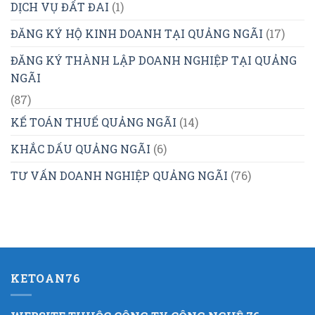
DỊCH VỤ ĐẤT ĐAI
(1)
ĐĂNG KÝ HỘ KINH DOANH TẠI QUẢNG NGÃI
(17)
ĐĂNG KÝ THÀNH LẬP DOANH NGHIỆP TẠI QUẢNG
NGÃI
(87)
KẾ TOÁN THUẾ QUẢNG NGÃI
(14)
KHẮC DẤU QUẢNG NGÃI
(6)
TƯ VẤN DOANH NGHIỆP QUẢNG NGÃI
(76)
KETOAN76