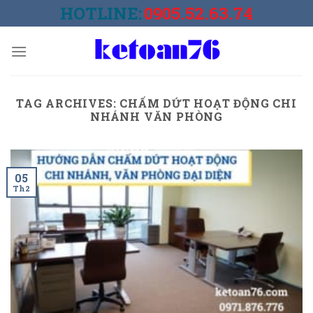
Skip
HOTLINE:
0905.52.63.74
to
content
TAG ARCHIVES:
CHẤM DỨT HOẠT ĐỘNG CHI
NHÁNH VĂN PHÒNG
05
Th2