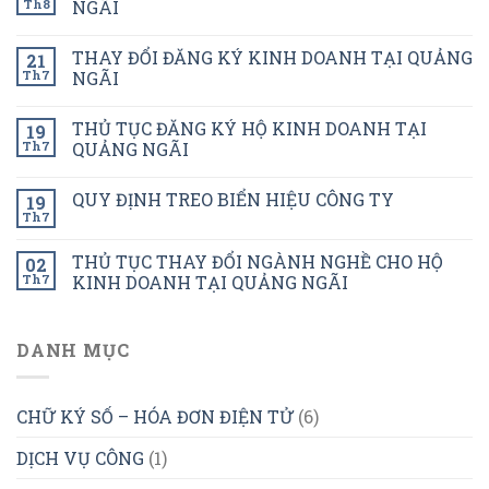
Th8
NGÃI
THAY ĐỔI ĐĂNG KÝ KINH DOANH TẠI QUẢNG
21
Th7
NGÃI
THỦ TỤC ĐĂNG KÝ HỘ KINH DOANH TẠI
19
Th7
QUẢNG NGÃI
QUY ĐỊNH TREO BIỂN HIỆU CÔNG TY
19
Th7
THỦ TỤC THAY ĐỔI NGÀNH NGHỀ CHO HỘ
02
Th7
KINH DOANH TẠI QUẢNG NGÃI
DANH MỤC
CHỮ KÝ SỐ – HÓA ĐƠN ĐIỆN TỬ
(6)
DỊCH VỤ CÔNG
(1)