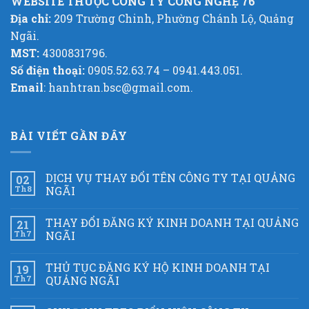
WEBSITE THUỘC CÔNG TY CÔNG NGHỆ 76
Địa chỉ:
209 Trường Chinh, Phường Chánh Lộ, Quảng
Ngãi.
MST:
4300831796.
Số điện thoại:
0905.52.63.74 – 0941.443.051.
Email
: hanhtran.bsc@gmail.com.
BÀI VIẾT GẦN ĐÂY
DỊCH VỤ THAY ĐỔI TÊN CÔNG TY TẠI QUẢNG
02
Th8
NGÃI
THAY ĐỔI ĐĂNG KÝ KINH DOANH TẠI QUẢNG
21
Th7
NGÃI
THỦ TỤC ĐĂNG KÝ HỘ KINH DOANH TẠI
19
Th7
QUẢNG NGÃI