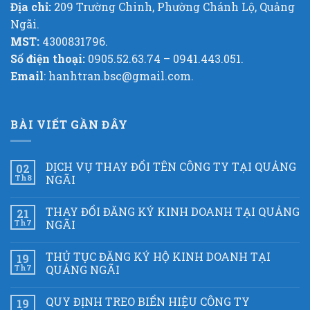
Địa chỉ:
209 Trường Chinh, Phường Chánh Lộ, Quảng
Ngãi.
MST:
4300831796.
Số điện thoại:
0905.52.63.74 – 0941.443.051.
Email
: hanhtran.bsc@gmail.com.
BÀI VIẾT GẦN ĐÂY
DỊCH VỤ THAY ĐỔI TÊN CÔNG TY TẠI QUẢNG
02
Th8
NGÃI
THAY ĐỔI ĐĂNG KÝ KINH DOANH TẠI QUẢNG
21
Th7
NGÃI
THỦ TỤC ĐĂNG KÝ HỘ KINH DOANH TẠI
19
Th7
QUẢNG NGÃI
QUY ĐỊNH TREO BIỂN HIỆU CÔNG TY
19