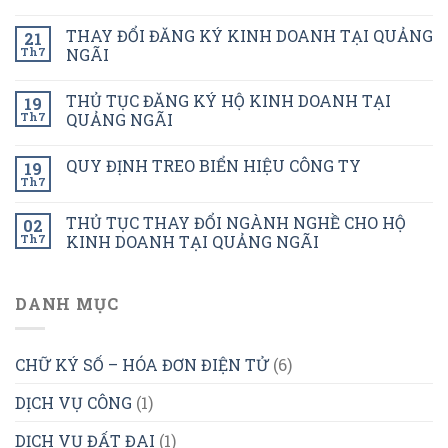
THAY ĐỔI ĐĂNG KÝ KINH DOANH TẠI QUẢNG
21
Th7
NGÃI
THỦ TỤC ĐĂNG KÝ HỘ KINH DOANH TẠI
19
Th7
QUẢNG NGÃI
QUY ĐỊNH TREO BIỂN HIỆU CÔNG TY
19
Th7
THỦ TỤC THAY ĐỔI NGÀNH NGHỀ CHO HỘ
02
Th7
KINH DOANH TẠI QUẢNG NGÃI
DANH MỤC
CHỮ KÝ SỐ – HÓA ĐƠN ĐIỆN TỬ
(6)
DỊCH VỤ CÔNG
(1)
DỊCH VỤ ĐẤT ĐAI
(1)