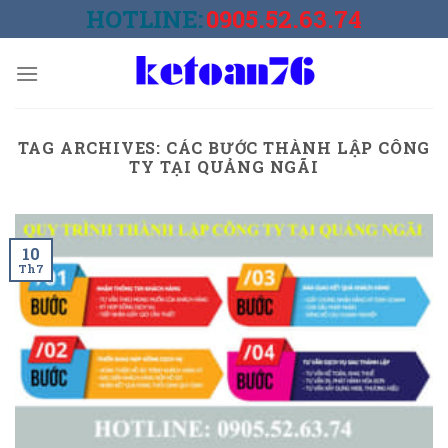
Skip
HOTLINE:
0905.52.63.74
to
content
TAG ARCHIVES:
CÁC BƯỚC THÀNH LẬP CÔNG
TY TẠI QUẢNG NGÃI
10
Th7