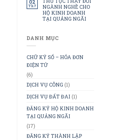
THỦ TỤC THAY ĐỔI
02
Th7
NGÀNH NGHỀ CHO
HỘ KINH DOANH
TẠI QUẢNG NGÃI
DANH MỤC
CHỮ KÝ SỐ – HÓA ĐƠN
ĐIỆN TỬ
(6)
DỊCH VỤ CÔNG
(1)
DỊCH VỤ ĐẤT ĐAI
(1)
ĐĂNG KÝ HỘ KINH DOANH
TẠI QUẢNG NGÃI
(17)
ĐĂNG KÝ THÀNH LẬP