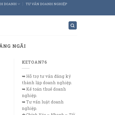
INH DOANH
TƯ VẤN DOANH NGHIỆP
UẢNG NGÃI
KETOAN76
➥
Hỗ trợ tư vấn đăng ký
thành lập doanh nghiệp.
➥
Kế toán thuế doanh
nghiệp.
➥
Tư vấn luật doanh
nghiệp.
♚
Chính Xác – Nhanh – Tối