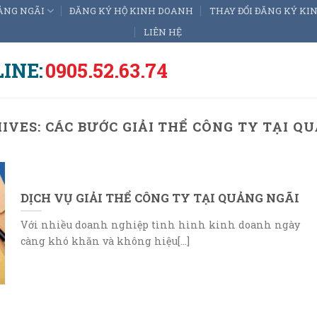
ẢNG NGÃI
ĐĂNG KÝ HỘ KINH DOANH
THAY ĐỔI ĐĂNG KÝ K
LIÊN HỆ
INE:
0905.52.63.74
HIVES:
CÁC BƯỚC GIẢI THỂ CÔNG TY TẠI Q
DỊCH VỤ GIẢI THỂ CÔNG TY TẠI QUẢNG NGÃI
Với nhiều doanh nghiệp tình hình kinh doanh ngày
càng khó khăn và không hiệu[...]