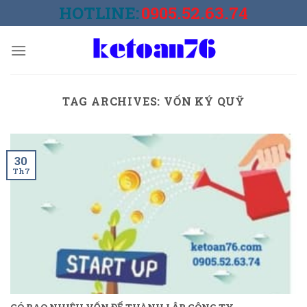
Skip
HOTLINE:
0905.52.63.74
to
content
TAG ARCHIVES:
VỐN KÝ QUỸ
30
Th7
CÓ BAO NHIÊU VỐN ĐỂ THÀNH LẬP CÔNG TY