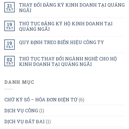
THAY ĐỔI ĐĂNG KÝ KINH DOANH TẠI QUẢNG
21
Th7
NGÃI
THỦ TỤC ĐĂNG KÝ HỘ KINH DOANH TẠI
19
Th7
QUẢNG NGÃI
QUY ĐỊNH TREO BIỂN HIỆU CÔNG TY
19
Th7
THỦ TỤC THAY ĐỔI NGÀNH NGHỀ CHO HỘ
02
Th7
KINH DOANH TẠI QUẢNG NGÃI
DANH MỤC
CHỮ KÝ SỐ – HÓA ĐƠN ĐIỆN TỬ
(6)
DỊCH VỤ CÔNG
(1)
DỊCH VỤ ĐẤT ĐAI
(1)