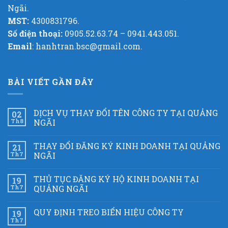
Ngãi.
MST:
4300831796.
Số điện thoại:
0905.52.63.74 – 0941.443.051.
Email
: hanhtran.bsc@gmail.com.
BÀI VIẾT GẦN ĐÂY
DỊCH VỤ THAY ĐỔI TÊN CÔNG TY TẠI QUẢNG
02
Th8
NGÃI
THAY ĐỔI ĐĂNG KÝ KINH DOANH TẠI QUẢNG
21
Th7
NGÃI
THỦ TỤC ĐĂNG KÝ HỘ KINH DOANH TẠI
19
Th7
QUẢNG NGÃI
QUY ĐỊNH TREO BIỂN HIỆU CÔNG TY
19
Th7