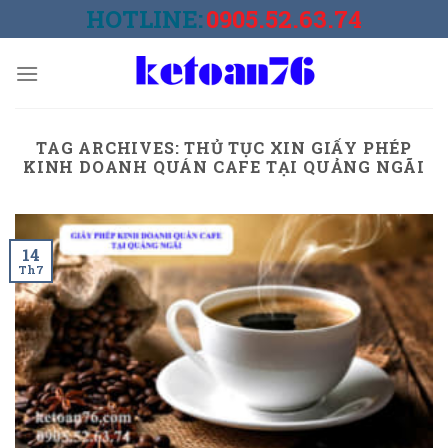
Skip
HOTLINE:
0905.52.63.74
to
content
TAG ARCHIVES:
THỦ TỤC XIN GIẤY PHÉP
KINH DOANH QUÁN CAFE TẠI QUẢNG NGÃI
14
Th7