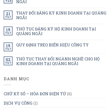
Th8
NGÃI
THAY ĐỔI ĐĂNG KÝ KINH DOANH TẠI QUẢNG
21
Th7
NGÃI
THỦ TỤC ĐĂNG KÝ HỘ KINH DOANH TẠI
19
Th7
QUẢNG NGÃI
QUY ĐỊNH TREO BIỂN HIỆU CÔNG TY
19
Th7
THỦ TỤC THAY ĐỔI NGÀNH NGHỀ CHO HỘ
02
Th7
KINH DOANH TẠI QUẢNG NGÃI
DANH MỤC
CHỮ KÝ SỐ – HÓA ĐƠN ĐIỆN TỬ
(6)
DỊCH VỤ CÔNG
(1)