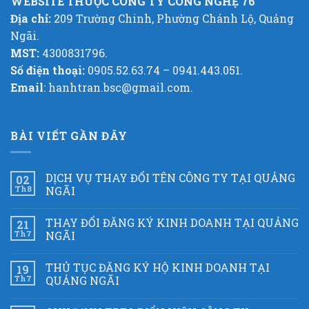
WEBSITE THUỘC CÔNG TY CÔNG NGHỆ 76
Địa chỉ:
209 Trường Chinh, Phường Chánh Lộ, Quảng
Ngãi.
MST:
4300831796.
Số điện thoại:
0905.52.63.74 – 0941.443.051.
Email
: hanhtran.bsc@gmail.com.
BÀI VIẾT GẦN ĐÂY
DỊCH VỤ THAY ĐỔI TÊN CÔNG TY TẠI QUẢNG
02
Th8
NGÃI
THAY ĐỔI ĐĂNG KÝ KINH DOANH TẠI QUẢNG
21
Th7
NGÃI
THỦ TỤC ĐĂNG KÝ HỘ KINH DOANH TẠI
19
Th7
QUẢNG NGÃI