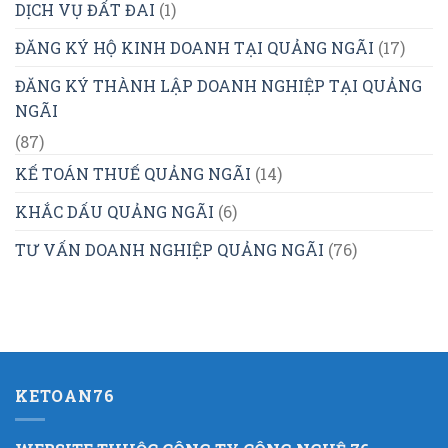
DỊCH VỤ ĐẤT ĐAI
(1)
ĐĂNG KÝ HỘ KINH DOANH TẠI QUẢNG NGÃI
(17)
ĐĂNG KÝ THÀNH LẬP DOANH NGHIỆP TẠI QUẢNG
NGÃI
(87)
KẾ TOÁN THUẾ QUẢNG NGÃI
(14)
KHẮC DẤU QUẢNG NGÃI
(6)
TƯ VẤN DOANH NGHIỆP QUẢNG NGÃI
(76)
KETOAN76