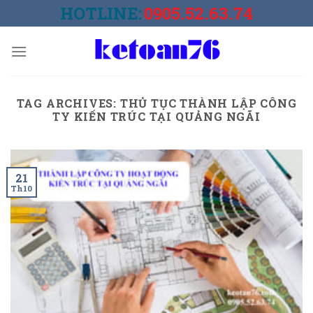
Skip
HOTLINE:
0905.52.63.74
to
content
TAG ARCHIVES:
THỦ TỤC THÀNH LẬP CÔNG
TY KIẾN TRÚC TẠI QUẢNG NGÃI
21
Th10