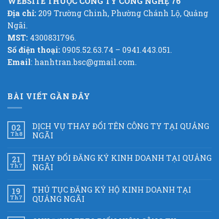
WEBSITE THUỘC CÔNG TY CÔNG NGHỆ 76
Địa chỉ:
209 Trường Chinh, Phường Chánh Lộ, Quảng
Ngãi.
MST:
4300831796.
Số điện thoại:
0905.52.63.74 – 0941.443.051.
Email
: hanhtran.bsc@gmail.com.
BÀI VIẾT GẦN ĐÂY
DỊCH VỤ THAY ĐỔI TÊN CÔNG TY TẠI QUẢNG
02
Th8
NGÃI
THAY ĐỔI ĐĂNG KÝ KINH DOANH TẠI QUẢNG
21
Th7
NGÃI
THỦ TỤC ĐĂNG KÝ HỘ KINH DOANH TẠI
19
Th7
QUẢNG NGÃI