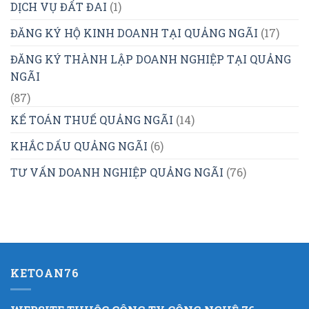
DỊCH VỤ ĐẤT ĐAI
(1)
ĐĂNG KÝ HỘ KINH DOANH TẠI QUẢNG NGÃI
(17)
ĐĂNG KÝ THÀNH LẬP DOANH NGHIỆP TẠI QUẢNG
NGÃI
(87)
KẾ TOÁN THUẾ QUẢNG NGÃI
(14)
KHẮC DẤU QUẢNG NGÃI
(6)
TƯ VẤN DOANH NGHIỆP QUẢNG NGÃI
(76)
KETOAN76