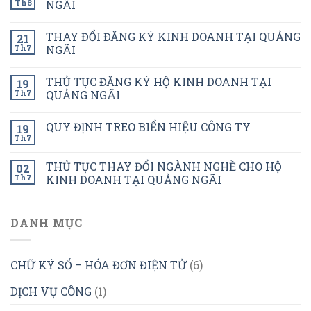
Th8
NGÃI
THAY ĐỔI ĐĂNG KÝ KINH DOANH TẠI QUẢNG
21
Th7
NGÃI
THỦ TỤC ĐĂNG KÝ HỘ KINH DOANH TẠI
19
Th7
QUẢNG NGÃI
QUY ĐỊNH TREO BIỂN HIỆU CÔNG TY
19
Th7
THỦ TỤC THAY ĐỔI NGÀNH NGHỀ CHO HỘ
02
Th7
KINH DOANH TẠI QUẢNG NGÃI
DANH MỤC
CHỮ KÝ SỐ – HÓA ĐƠN ĐIỆN TỬ
(6)
DỊCH VỤ CÔNG
(1)