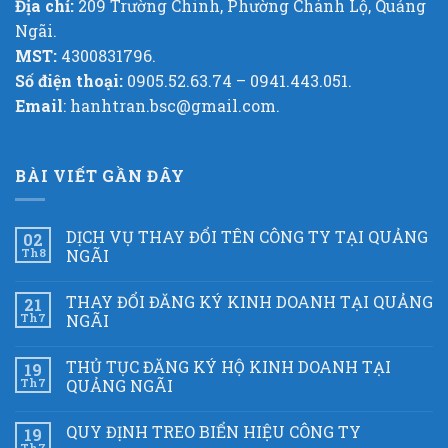
Địa chỉ:
209 Trường Chinh, Phường Chánh Lộ, Quảng
Ngãi.
MST:
4300831796.
Số điện thoại:
0905.52.63.74 – 0941.443.051.
Email
: hanhtran.bsc@gmail.com.
BÀI VIẾT GẦN ĐÂY
DỊCH VỤ THAY ĐỔI TÊN CÔNG TY TẠI QUẢNG
02
Th8
NGÃI
THAY ĐỔI ĐĂNG KÝ KINH DOANH TẠI QUẢNG
21
Th7
NGÃI
THỦ TỤC ĐĂNG KÝ HỘ KINH DOANH TẠI
19
Th7
QUẢNG NGÃI
QUY ĐỊNH TREO BIỂN HIỆU CÔNG TY
19
Th7