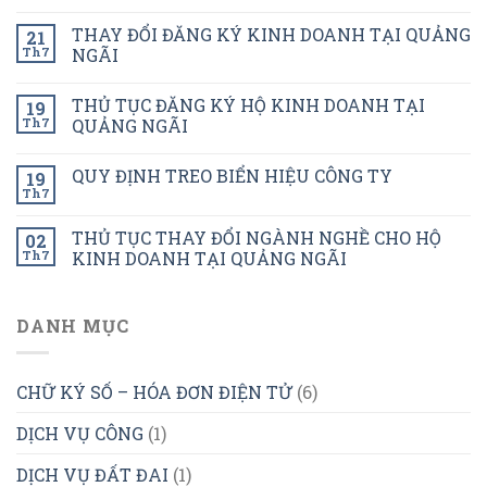
THAY ĐỔI ĐĂNG KÝ KINH DOANH TẠI QUẢNG
21
Th7
NGÃI
THỦ TỤC ĐĂNG KÝ HỘ KINH DOANH TẠI
19
Th7
QUẢNG NGÃI
QUY ĐỊNH TREO BIỂN HIỆU CÔNG TY
19
Th7
THỦ TỤC THAY ĐỔI NGÀNH NGHỀ CHO HỘ
02
Th7
KINH DOANH TẠI QUẢNG NGÃI
DANH MỤC
CHỮ KÝ SỐ – HÓA ĐƠN ĐIỆN TỬ
(6)
DỊCH VỤ CÔNG
(1)
DỊCH VỤ ĐẤT ĐAI
(1)