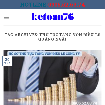
Skip
HOTLINE:
0905.52.63.74
to
content
TAG ARCHIVES:
THỦ TỤC TĂNG VỐN ĐIỀU LỆ
QUẢNG NGÃI
20
Th2