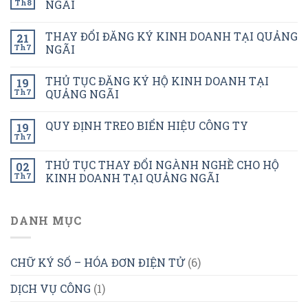
Th8
NGÃI
THAY ĐỔI ĐĂNG KÝ KINH DOANH TẠI QUẢNG
21
Th7
NGÃI
THỦ TỤC ĐĂNG KÝ HỘ KINH DOANH TẠI
19
Th7
QUẢNG NGÃI
QUY ĐỊNH TREO BIỂN HIỆU CÔNG TY
19
Th7
THỦ TỤC THAY ĐỔI NGÀNH NGHỀ CHO HỘ
02
Th7
KINH DOANH TẠI QUẢNG NGÃI
DANH MỤC
CHỮ KÝ SỐ – HÓA ĐƠN ĐIỆN TỬ
(6)
DỊCH VỤ CÔNG
(1)