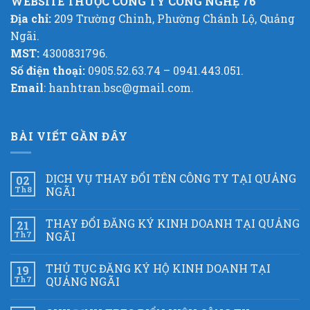
WEBSITE THUỘC CÔNG TY CÔNG NGHỆ 76
Địa chỉ:
209 Trường Chinh, Phường Chánh Lộ, Quảng
Ngãi.
MST:
4300831796.
Số điện thoại:
0905.52.63.74 – 0941.443.051.
Email
: hanhtran.bsc@gmail.com.
BÀI VIẾT GẦN ĐÂY
DỊCH VỤ THAY ĐỔI TÊN CÔNG TY TẠI QUẢNG
02
Th8
NGÃI
THAY ĐỔI ĐĂNG KÝ KINH DOANH TẠI QUẢNG
21
Th7
NGÃI
THỦ TỤC ĐĂNG KÝ HỘ KINH DOANH TẠI
19
Th7
QUẢNG NGÃI