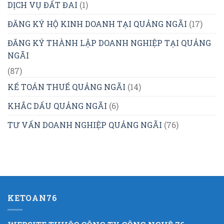
DỊCH VỤ ĐẤT ĐAI
(1)
ĐĂNG KÝ HỘ KINH DOANH TẠI QUẢNG NGÃI
(17)
ĐĂNG KÝ THÀNH LẬP DOANH NGHIỆP TẠI QUẢNG
NGÃI
(87)
KẾ TOÁN THUẾ QUẢNG NGÃI
(14)
KHẮC DẤU QUẢNG NGÃI
(6)
TƯ VẤN DOANH NGHIỆP QUẢNG NGÃI
(76)
KETOAN76