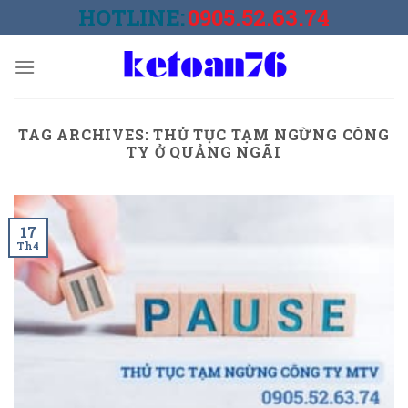
Skip
HOTLINE:
0905.52.63.74
to
content
TAG ARCHIVES:
THỦ TỤC TẠM NGỪNG CÔNG
TY Ở QUẢNG NGÃI
17
Th4