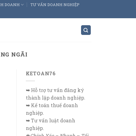
INH DOANH
TƯ VẤN DOANH NGHIỆP
ẢNG NGÃI
KETOAN76
➥
Hỗ trợ tư vấn đăng ký
thành lập doanh nghiệp.
➥
Kế toán thuế doanh
nghiệp.
➥
Tư vấn luật doanh
nghiệp.
♚
Chính Xác – Nhanh – Tối