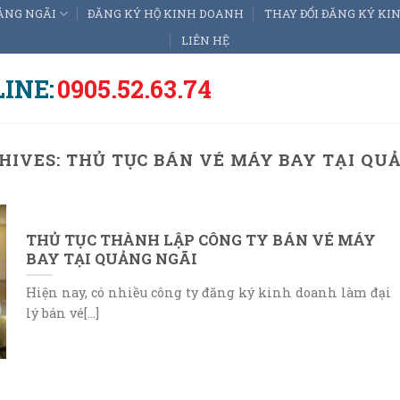
ẢNG NGÃI
ĐĂNG KÝ HỘ KINH DOANH
THAY ĐỔI ĐĂNG KÝ K
LIÊN HỆ
INE:
0905.52.63.74
HIVES:
THỦ TỤC BÁN VÉ MÁY BAY TẠI QU
THỦ TỤC THÀNH LẬP CÔNG TY BÁN VÉ MÁY
BAY TẠI QUẢNG NGÃI
Hiện nay, có nhiều công ty đăng ký kinh doanh làm đại
lý bán vé[...]