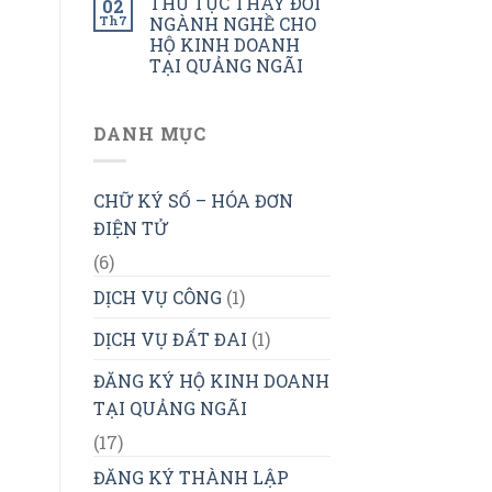
THỦ TỤC THAY ĐỔI
02
Th7
NGÀNH NGHỀ CHO
HỘ KINH DOANH
TẠI QUẢNG NGÃI
DANH MỤC
CHỮ KÝ SỐ – HÓA ĐƠN
ĐIỆN TỬ
(6)
DỊCH VỤ CÔNG
(1)
DỊCH VỤ ĐẤT ĐAI
(1)
ĐĂNG KÝ HỘ KINH DOANH
TẠI QUẢNG NGÃI
(17)
ĐĂNG KÝ THÀNH LẬP