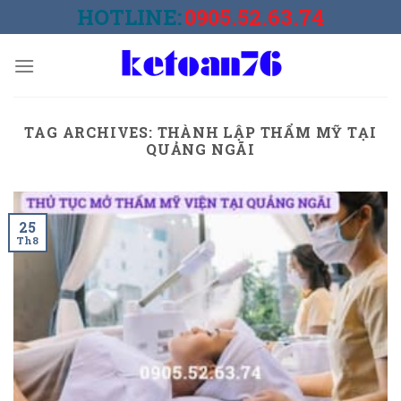
Skip
HOTLINE:
0905.52.63.74
to
content
TAG ARCHIVES:
THÀNH LẬP THẨM MỸ TẠI
QUẢNG NGÃI
25
Th8