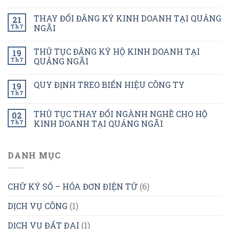
THAY ĐỔI ĐĂNG KÝ KINH DOANH TẠI QUẢNG
21
Th7
NGÃI
THỦ TỤC ĐĂNG KÝ HỘ KINH DOANH TẠI
19
Th7
QUẢNG NGÃI
QUY ĐỊNH TREO BIỂN HIỆU CÔNG TY
19
Th7
THỦ TỤC THAY ĐỔI NGÀNH NGHỀ CHO HỘ
02
Th7
KINH DOANH TẠI QUẢNG NGÃI
DANH MỤC
CHỮ KÝ SỐ – HÓA ĐƠN ĐIỆN TỬ
(6)
DỊCH VỤ CÔNG
(1)
DỊCH VỤ ĐẤT ĐAI
(1)