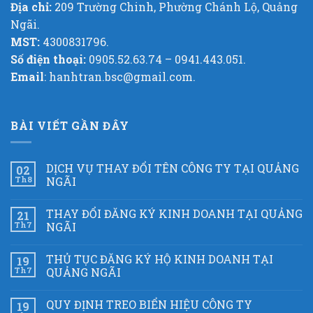
Địa chỉ:
209 Trường Chinh, Phường Chánh Lộ, Quảng
Ngãi.
MST:
4300831796.
Số điện thoại:
0905.52.63.74 – 0941.443.051.
Email
: hanhtran.bsc@gmail.com.
BÀI VIẾT GẦN ĐÂY
DỊCH VỤ THAY ĐỔI TÊN CÔNG TY TẠI QUẢNG
02
Th8
NGÃI
THAY ĐỔI ĐĂNG KÝ KINH DOANH TẠI QUẢNG
21
Th7
NGÃI
THỦ TỤC ĐĂNG KÝ HỘ KINH DOANH TẠI
19
Th7
QUẢNG NGÃI
QUY ĐỊNH TREO BIỂN HIỆU CÔNG TY
19