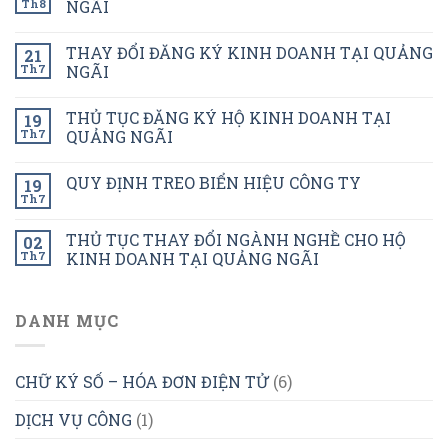
Th8
NGÃI
THAY ĐỔI ĐĂNG KÝ KINH DOANH TẠI QUẢNG
21
Th7
NGÃI
THỦ TỤC ĐĂNG KÝ HỘ KINH DOANH TẠI
19
Th7
QUẢNG NGÃI
QUY ĐỊNH TREO BIỂN HIỆU CÔNG TY
19
Th7
THỦ TỤC THAY ĐỔI NGÀNH NGHỀ CHO HỘ
02
Th7
KINH DOANH TẠI QUẢNG NGÃI
DANH MỤC
CHỮ KÝ SỐ – HÓA ĐƠN ĐIỆN TỬ
(6)
DỊCH VỤ CÔNG
(1)