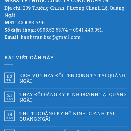
WEBSITE THUỘC CÔNG TY CÔNG NGHỆ 76
Địa chỉ:
209 Trường Chinh, Phường Chánh Lộ, Quảng
Ngãi.
MST:
4300831796.
Số điện thoại:
0905.52.63.74 – 0941.443.051.
Email
: hanhtran.bsc@gmail.com.
BÀI VIẾT GẦN ĐÂY
DỊCH VỤ THAY ĐỔI TÊN CÔNG TY TẠI QUẢNG
02
Th8
NGÃI
THAY ĐỔI ĐĂNG KÝ KINH DOANH TẠI QUẢNG
21
Th7
NGÃI
THỦ TỤC ĐĂNG KÝ HỘ KINH DOANH TẠI
19
Th7
QUẢNG NGÃI