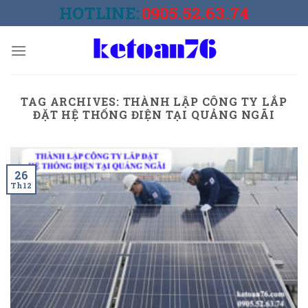
Skip
HOTLINE:
0905.52.63.74
to
content
TAG ARCHIVES:
THÀNH LẬP CÔNG TY LẮP
ĐẶT HỆ THỐNG ĐIỆN TẠI QUẢNG NGÃI
26
Th12