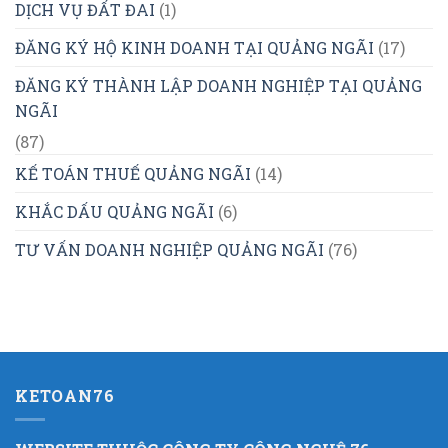
DỊCH VỤ ĐẤT ĐAI
(1)
ĐĂNG KÝ HỘ KINH DOANH TẠI QUẢNG NGÃI
(17)
ĐĂNG KÝ THÀNH LẬP DOANH NGHIỆP TẠI QUẢNG
NGÃI
(87)
KẾ TOÁN THUẾ QUẢNG NGÃI
(14)
KHẮC DẤU QUẢNG NGÃI
(6)
TƯ VẤN DOANH NGHIỆP QUẢNG NGÃI
(76)
KETOAN76