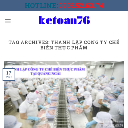
Skip
HOTLINE:
0905.52.63.74
to
content
TAG ARCHIVES:
THÀNH LẬP CÔNG TY CHẾ
BIẾN THỰC PHẨM
17
Th5