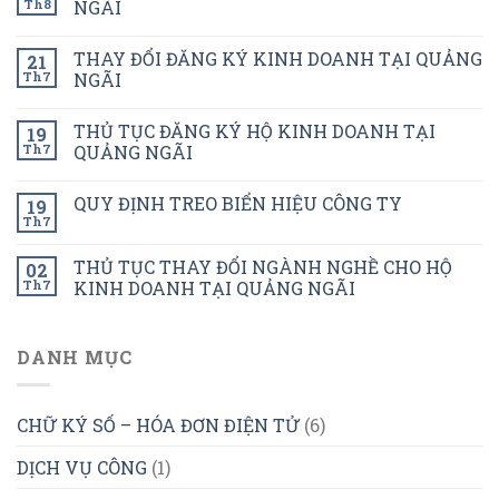
Th8
NGÃI
THAY ĐỔI ĐĂNG KÝ KINH DOANH TẠI QUẢNG
21
Th7
NGÃI
THỦ TỤC ĐĂNG KÝ HỘ KINH DOANH TẠI
19
Th7
QUẢNG NGÃI
QUY ĐỊNH TREO BIỂN HIỆU CÔNG TY
19
Th7
THỦ TỤC THAY ĐỔI NGÀNH NGHỀ CHO HỘ
02
Th7
KINH DOANH TẠI QUẢNG NGÃI
DANH MỤC
CHỮ KÝ SỐ – HÓA ĐƠN ĐIỆN TỬ
(6)
DỊCH VỤ CÔNG
(1)