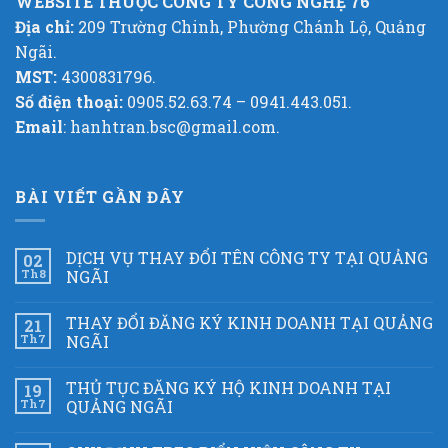
WEBSITE THUỘC CÔNG TY CÔNG NGHỆ 76
Địa chỉ:
209 Trường Chinh, Phường Chánh Lộ, Quảng
Ngãi.
MST:
4300831796.
Số điện thoại:
0905.52.63.74 – 0941.443.051.
Email
: hanhtran.bsc@gmail.com.
BÀI VIẾT GẦN ĐÂY
DỊCH VỤ THAY ĐỔI TÊN CÔNG TY TẠI QUẢNG
02
Th8
NGÃI
THAY ĐỔI ĐĂNG KÝ KINH DOANH TẠI QUẢNG
21
Th7
NGÃI
THỦ TỤC ĐĂNG KÝ HỘ KINH DOANH TẠI
19
Th7
QUẢNG NGÃI