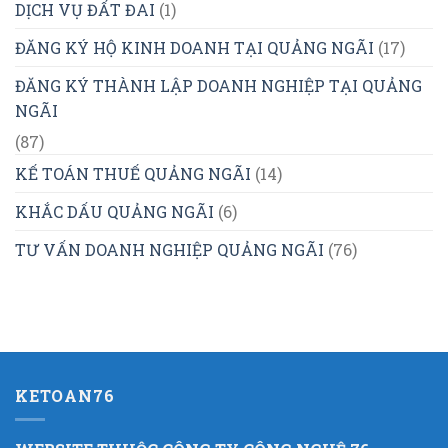
DỊCH VỤ ĐẤT ĐAI
(1)
ĐĂNG KÝ HỘ KINH DOANH TẠI QUẢNG NGÃI
(17)
ĐĂNG KÝ THÀNH LẬP DOANH NGHIỆP TẠI QUẢNG
NGÃI
(87)
KẾ TOÁN THUẾ QUẢNG NGÃI
(14)
KHẮC DẤU QUẢNG NGÃI
(6)
TƯ VẤN DOANH NGHIỆP QUẢNG NGÃI
(76)
KETOAN76