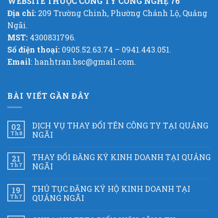
WEBSITE THUỘC CÔNG TY CÔNG NGHỆ 76
Địa chỉ:
209 Trường Chinh, Phường Chánh Lộ, Quảng
Ngãi.
MST:
4300831796.
Số điện thoại:
0905.52.63.74 – 0941.443.051.
Email
: hanhtran.bsc@gmail.com.
BÀI VIẾT GẦN ĐÂY
DỊCH VỤ THAY ĐỔI TÊN CÔNG TY TẠI QUẢNG
02
Th8
NGÃI
THAY ĐỔI ĐĂNG KÝ KINH DOANH TẠI QUẢNG
21
Th7
NGÃI
THỦ TỤC ĐĂNG KÝ HỘ KINH DOANH TẠI
19
Th7
QUẢNG NGÃI