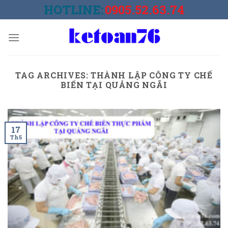
Skip
HOTLINE:
0905.52.63.74
to
content
TAG ARCHIVES:
THÀNH LẬP CÔNG TY CHẾ
BIẾN TẠI QUẢNG NGÃI
17
Th5