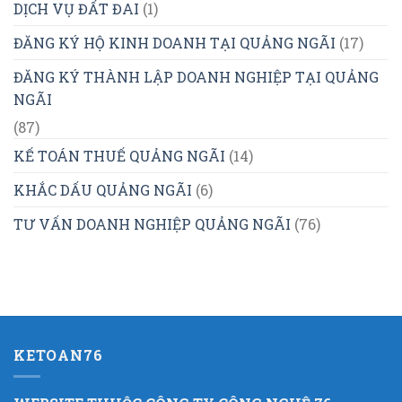
DỊCH VỤ ĐẤT ĐAI
(1)
ĐĂNG KÝ HỘ KINH DOANH TẠI QUẢNG NGÃI
(17)
ĐĂNG KÝ THÀNH LẬP DOANH NGHIỆP TẠI QUẢNG
NGÃI
(87)
KẾ TOÁN THUẾ QUẢNG NGÃI
(14)
KHẮC DẤU QUẢNG NGÃI
(6)
TƯ VẤN DOANH NGHIỆP QUẢNG NGÃI
(76)
KETOAN76