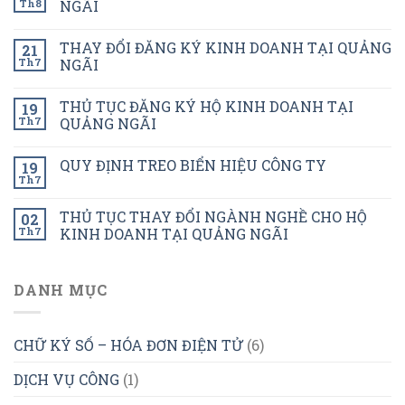
Th8
NGÃI
THAY ĐỔI ĐĂNG KÝ KINH DOANH TẠI QUẢNG
21
Th7
NGÃI
THỦ TỤC ĐĂNG KÝ HỘ KINH DOANH TẠI
19
Th7
QUẢNG NGÃI
QUY ĐỊNH TREO BIỂN HIỆU CÔNG TY
19
Th7
THỦ TỤC THAY ĐỔI NGÀNH NGHỀ CHO HỘ
02
Th7
KINH DOANH TẠI QUẢNG NGÃI
DANH MỤC
CHỮ KÝ SỐ – HÓA ĐƠN ĐIỆN TỬ
(6)
DỊCH VỤ CÔNG
(1)