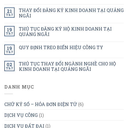
THAY ĐỔI ĐĂNG KÝ KINH DOANH TẠI QUẢNG
21
Th7
NGÃI
THỦ TỤC ĐĂNG KÝ HỘ KINH DOANH TẠI
19
Th7
QUẢNG NGÃI
QUY ĐỊNH TREO BIỂN HIỆU CÔNG TY
19
Th7
THỦ TỤC THAY ĐỔI NGÀNH NGHỀ CHO HỘ
02
Th7
KINH DOANH TẠI QUẢNG NGÃI
DANH MỤC
CHỮ KÝ SỐ – HÓA ĐƠN ĐIỆN TỬ
(6)
DỊCH VỤ CÔNG
(1)
DỊCH VỤ ĐẤT ĐAI
(1)