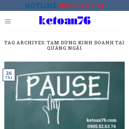
Skip
HOTLINE:
0905.52.63.74
to
content
TAG ARCHIVES:
TẠM DỪNG KINH DOANH TẠI
QUẢNG NGÃI
26
Th2