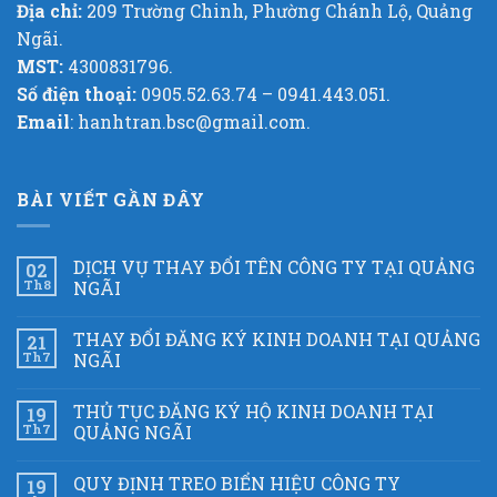
Địa chỉ:
209 Trường Chinh, Phường Chánh Lộ, Quảng
Ngãi.
MST:
4300831796.
Số điện thoại:
0905.52.63.74 – 0941.443.051.
Email
: hanhtran.bsc@gmail.com.
BÀI VIẾT GẦN ĐÂY
DỊCH VỤ THAY ĐỔI TÊN CÔNG TY TẠI QUẢNG
02
Th8
NGÃI
THAY ĐỔI ĐĂNG KÝ KINH DOANH TẠI QUẢNG
21
Th7
NGÃI
THỦ TỤC ĐĂNG KÝ HỘ KINH DOANH TẠI
19
Th7
QUẢNG NGÃI
QUY ĐỊNH TREO BIỂN HIỆU CÔNG TY
19