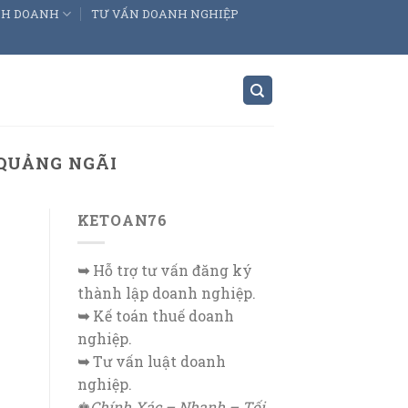
INH DOANH
TƯ VẤN DOANH NGHIỆP
 QUẢNG NGÃI
KETOAN76
➥
Hỗ trợ tư vấn đăng ký
thành lập doanh nghiệp.
➥
Kế toán thuế doanh
nghiệp.
➥
Tư vấn luật doanh
nghiệp.
♚
Chính Xác – Nhanh – Tối