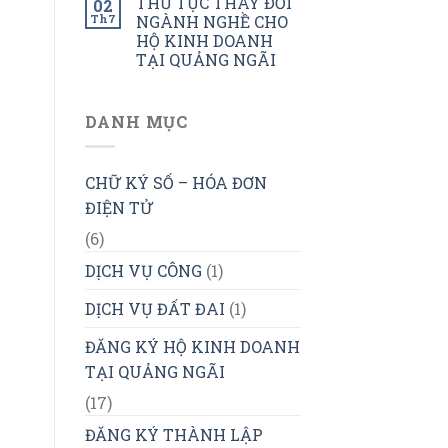
THỦ TỤC THAY ĐỔI
02
Th7
NGÀNH NGHỀ CHO
HỘ KINH DOANH
TẠI QUẢNG NGÃI
DANH MỤC
CHỮ KÝ SỐ – HÓA ĐƠN
ĐIỆN TỬ
(6)
DỊCH VỤ CÔNG
(1)
DỊCH VỤ ĐẤT ĐAI
(1)
ĐĂNG KÝ HỘ KINH DOANH
TẠI QUẢNG NGÃI
(17)
ĐĂNG KÝ THÀNH LẬP