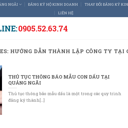
ẢNG NGÃI
ĐĂNG KÝ HỘ KINH DOANH
THAY ĐỔI ĐĂNG KÝ K
LIÊN HỆ
INE:
0905.52.63.74
ES:
HƯỚNG DẪN THÀNH LẬP CÔNG TY TẠI
THỦ TỤC THÔNG BÁO MẪU CON DẤU TẠI
QUẢNG NGÃI
Thủ tục thông bão mẫu dấu là một trong các quy trình
đăng ký thành[...]