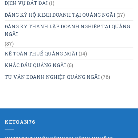
DỊCH VỤ ĐẤT ĐAI
(1)
ĐĂNG KÝ HỘ KINH DOANH TẠI QUẢNG NGÃI
(17)
ĐĂNG KÝ THÀNH LẬP DOANH NGHIỆP TẠI QUẢNG
NGÃI
(87)
KẾ TOÁN THUẾ QUẢNG NGÃI
(14)
KHẮC DẤU QUẢNG NGÃI
(6)
TƯ VẤN DOANH NGHIỆP QUẢNG NGÃI
(76)
KETOAN76