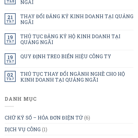
Th8
NGÃI
THAY ĐỔI ĐĂNG KÝ KINH DOANH TẠI QUẢNG
21
Th7
NGÃI
THỦ TỤC ĐĂNG KÝ HỘ KINH DOANH TẠI
19
Th7
QUẢNG NGÃI
QUY ĐỊNH TREO BIỂN HIỆU CÔNG TY
19
Th7
THỦ TỤC THAY ĐỔI NGÀNH NGHỀ CHO HỘ
02
Th7
KINH DOANH TẠI QUẢNG NGÃI
DANH MỤC
CHỮ KÝ SỐ – HÓA ĐƠN ĐIỆN TỬ
(6)
DỊCH VỤ CÔNG
(1)