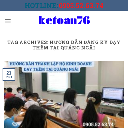
Skip
HOTLINE:
0905.52.63.74
to
content
TAG ARCHIVES:
HƯỚNG DẪN ĐĂNG KÝ DẠY
THÊM TẠI QUẢNG NGÃI
21
Th1