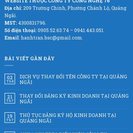
WEBSITE THUỘC CÔNG TY CÔNG NGHỆ 76
Địa chỉ:
209 Trường Chinh, Phường Chánh Lộ, Quảng
Ngãi.
MST:
4300831796.
Số điện thoại:
0905.52.63.74 – 0941.443.051.
Email
: hanhtran.bsc@gmail.com.
BÀI VIẾT GẦN ĐÂY
DỊCH VỤ THAY ĐỔI TÊN CÔNG TY TẠI QUẢNG
02
Th8
NGÃI
THAY ĐỔI ĐĂNG KÝ KINH DOANH TẠI QUẢNG
21
Th7
NGÃI
THỦ TỤC ĐĂNG KÝ HỘ KINH DOANH TẠI
19
Th7
QUẢNG NGÃI