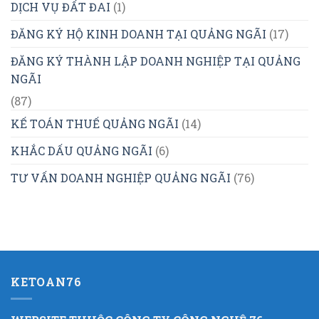
DỊCH VỤ ĐẤT ĐAI
(1)
ĐĂNG KÝ HỘ KINH DOANH TẠI QUẢNG NGÃI
(17)
ĐĂNG KÝ THÀNH LẬP DOANH NGHIỆP TẠI QUẢNG
NGÃI
(87)
KẾ TOÁN THUẾ QUẢNG NGÃI
(14)
KHẮC DẤU QUẢNG NGÃI
(6)
TƯ VẤN DOANH NGHIỆP QUẢNG NGÃI
(76)
KETOAN76