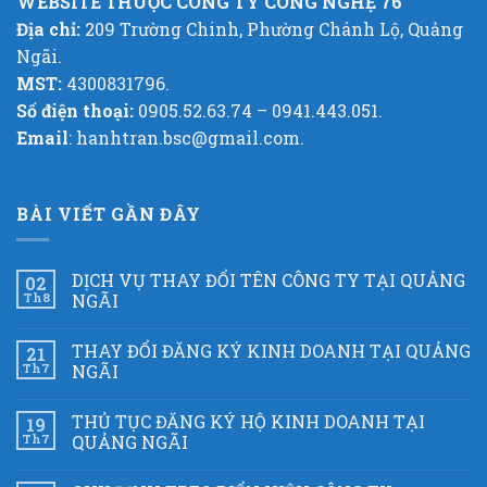
WEBSITE THUỘC CÔNG TY CÔNG NGHỆ 76
Địa chỉ:
209 Trường Chinh, Phường Chánh Lộ, Quảng
Ngãi.
MST:
4300831796.
Số điện thoại:
0905.52.63.74 – 0941.443.051.
Email
: hanhtran.bsc@gmail.com.
BÀI VIẾT GẦN ĐÂY
DỊCH VỤ THAY ĐỔI TÊN CÔNG TY TẠI QUẢNG
02
Th8
NGÃI
THAY ĐỔI ĐĂNG KÝ KINH DOANH TẠI QUẢNG
21
Th7
NGÃI
THỦ TỤC ĐĂNG KÝ HỘ KINH DOANH TẠI
19
Th7
QUẢNG NGÃI