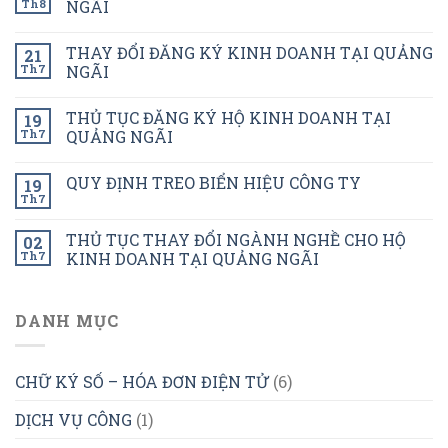
Th8
NGÃI
THAY ĐỔI ĐĂNG KÝ KINH DOANH TẠI QUẢNG
21
Th7
NGÃI
THỦ TỤC ĐĂNG KÝ HỘ KINH DOANH TẠI
19
Th7
QUẢNG NGÃI
QUY ĐỊNH TREO BIỂN HIỆU CÔNG TY
19
Th7
THỦ TỤC THAY ĐỔI NGÀNH NGHỀ CHO HỘ
02
Th7
KINH DOANH TẠI QUẢNG NGÃI
DANH MỤC
CHỮ KÝ SỐ – HÓA ĐƠN ĐIỆN TỬ
(6)
DỊCH VỤ CÔNG
(1)