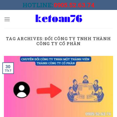
Skip
HOTLINE:
0905.52.63.74
to
content
TAG ARCHIVES:
ĐỔI CÔNG TY TNHH THÀNH
CÔNG TY CỔ PHẦN
30
Th7